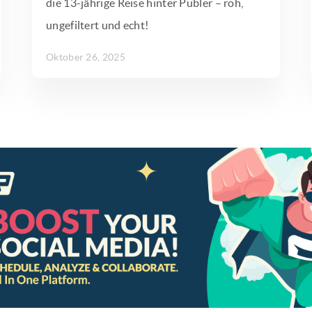
die 13-jährige Reise hinter Publer – roh,
ungefiltert und echt!
Oktober 26, 2025