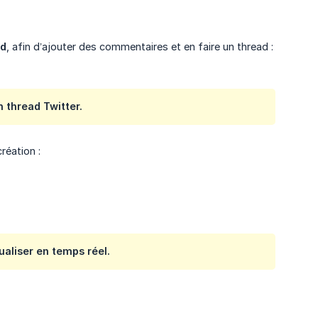
ad
, afin d’ajouter des commentaires et en faire un thread :
 thread Twitter.
réation :
ualiser en temps réel.