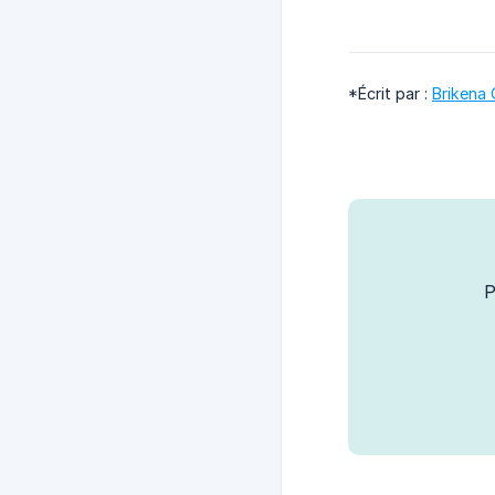
*Écrit par :
Brikena 
P