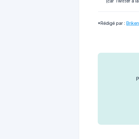
(car Twitter a la
*Rédigé par :
Briken
P