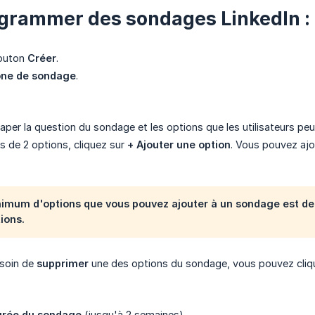
grammer des sondages LinkedIn :
bouton
Créer
.
ône de sondage
.
er la question du sondage et les options que les utilisateurs peuv
us de 2 options, cliquez sur
+ Ajouter une option
. Vous pouvez ajo
imum d'options que vous pouvez ajouter à un sondage est de
ions.
esoin de
supprimer
une des options du sondage, vous pouvez cliquer
urée du sondage
(jusqu'à 2 semaines).