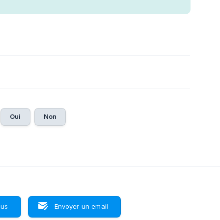
Oui
Non
ous
Envoyer un email