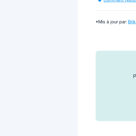
*Mis à jour par:
Bri
P