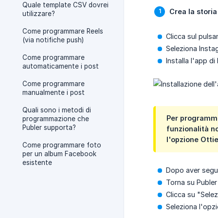
Quale template CSV dovrei
Crea la storia
utilizzare?
Come programmare Reels
Clicca sul pulsa
(via notifiche push)
Seleziona Insta
Come programmare
Installa l'app d
automaticamente i post
Come programmare
manualmente i post
Quali sono i metodi di
Per programmar
programmazione che
Publer supporta?
funzionalità n
l'opzione
Otti
Come programmare foto
per un album Facebook
esistente
Dopo aver seguit
Torna su Publer
Clicca su "Selez
Seleziona l'opz