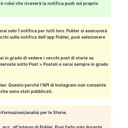
o è colui che riceverà la notifica push sul proprio
ai solo 1 notifica per tutti loro. Publer si assicurerà
cchi sulla notifica dell'app Publer, puoi selezionare
i in grado di vedere i vecchi post di storie su
onservate sotto Post > Postati e sarai sempre in grado
ubler. Questo perché l'API di Instagram non consente
 che sono stati pubblicati.
nformazioni/analisi per le Storie.
ecc. all'interno di Publer. Puoi farlo solo durante