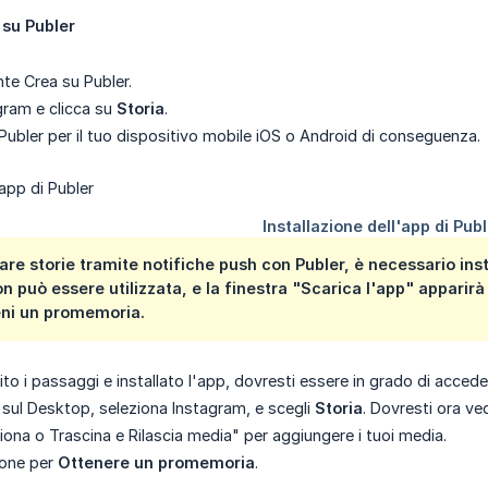
 su Publer
nte Crea su Publer.
gram e clicca su
Storia
.
i Publer per il tuo dispositivo mobile iOS o Android di conseguenza.
e storie tramite notifiche push con Publer, è necessario insta
on può essere utilizzata, e la finestra "Scarica l'app" appari
eni un promemoria
.
o i passaggi e installato l'app, dovresti essere in grado di acceder
 sul Desktop, seleziona Instagram, e scegli
Storia
. Dovresti ora ve
iona o Trascina e Rilascia media" per aggiungere i tuoi media.
ione per
Ottenere un promemoria
.