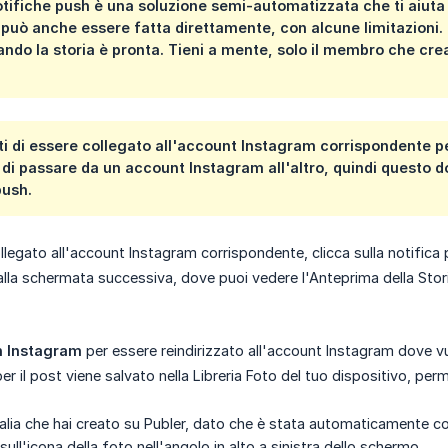
notifiche push è una soluzione semi-automatizzata che ti aiuta
 può anche essere fatta direttamente, con alcune limitazioni. I
ndo la storia è pronta. Tieni a mente, solo il membro che crea 
ti di essere collegato all'account Instagram corrispondente p
 di passare da un account Instagram all'altro, quindi questo 
push.
legato all'account Instagram corrispondente, clicca sulla notifica p
alla schermata successiva, dove puoi vedere l'Anteprima della Stori
in Instagram
per essere reindirizzato all'account Instagram dove vu
per il post viene salvato nella Libreria Foto del tuo dispositivo, 
calia che hai creato su Publer, dato che è stata automaticamente co
ll'icona della foto nell'angolo in alto a sinistra dello schermo.