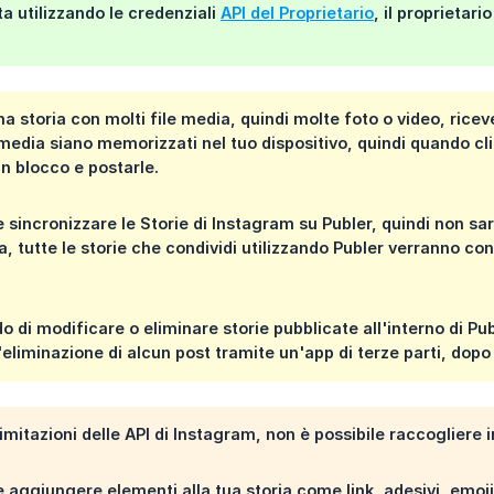
a utilizzando le credenziali
API del Proprietario
, il proprietari
 storia con molti file media, quindi molte foto o video, ricever
e media siano memorizzati nel tuo dispositivo, quindi quando cli
 in blocco e postarle.
 sincronizzare le Storie di Instagram su Publer, quindi non sara
ia, tutte le storie che condividi utilizzando Publer verranno c
do di modificare o eliminare storie pubblicate all'interno di P
'eliminazione di alcun post tramite un'app di terze parti, dopo
imitazioni delle API di Instagram, non è possibile raccogliere i
 aggiungere elementi alla tua storia come link, adesivi, emoji, 