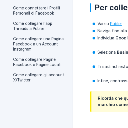
Per coll
Come connettere i Profili
Personali di Facebook
Come collegare l'app
Vai su
Publer
.
Threads a Publer
Naviga fino alla
Individua
Googl
Come collegare una Pagina
Facebook a un Account
Instagram
Seleziona
Busi
Come collegare Pagine
Facebook e Pagine Locali
Ti sarà richiest
Come collegare gli account
X/Twitter
Infine, contras
Ricorda che q
marchio come 