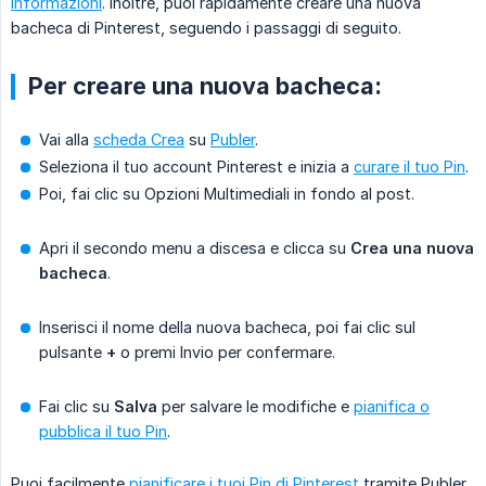
informazioni
. Inoltre, puoi rapidamente creare una nuova
bacheca di Pinterest, seguendo i passaggi di seguito.
Per creare una nuova bacheca:
Vai alla
scheda Crea
su
Publer
.
Seleziona il tuo account Pinterest e inizia a
curare il tuo Pin
.
Poi, fai clic su Opzioni Multimediali in fondo al post.
Apri il secondo menu a discesa e clicca su
Crea una nuova 
bacheca
.
Inserisci il nome della nuova bacheca, poi fai clic sul
pulsante
+
o premi Invio per confermare.
Fai clic su
Salva
per salvare le modifiche e
pianifica o
pubblica il tuo Pin
.
Puoi facilmente
pianificare i tuoi Pin di Pinterest
tramite Publer