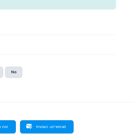
No
 noi
Inviaci un'email