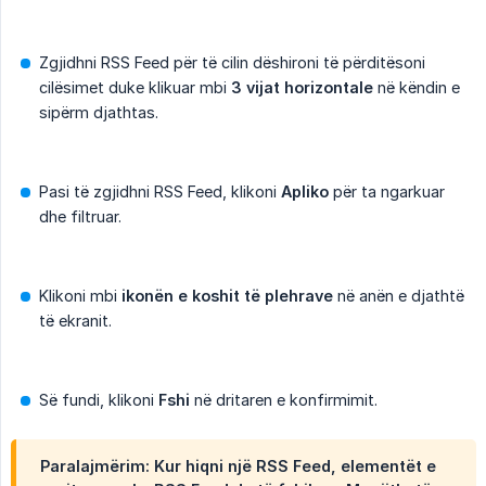
Zgjidhni RSS Feed për të cilin dëshironi të përditësoni
cilësimet duke klikuar mbi
3 vijat horizontale
në këndin e
sipërm djathtas.
Pasi të zgjidhni RSS Feed, klikoni
Apliko
për ta ngarkuar
dhe filtruar.
Klikoni mbi
ikonën e koshit të plehrave
në anën e djathtë
të ekranit.
Së fundi, klikoni
Fshi
në dritaren e konfirmimit.
Paralajmërim
: Kur hiqni një RSS Feed, elementët e