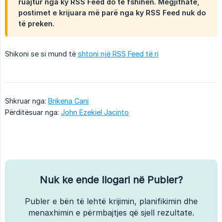
ruajtur nga ky RSS Feed do të fshihen. Megjithatë,
postimet e krijuara më parë nga ky RSS Feed nuk do
të preken.
Shikoni se si mund të
shtoni një RSS Feed të ri
Shkruar nga:
Brikena Cani
Përditësuar nga:
John Ezekiel Jacinto
Nuk ke ende llogari në Publer?
Publer e bën të lehtë krijimin, planifikimin dhe
menaxhimin e përmbajtjes që sjell rezultate.