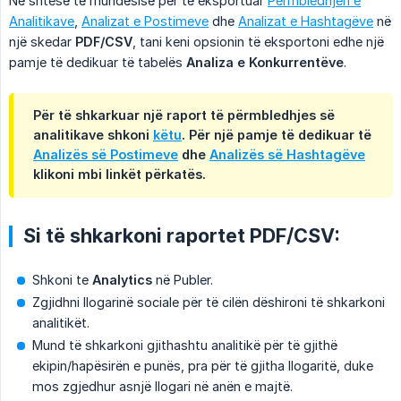
Në shtesë të mundësisë për të eksportuar
Përmbledhjen e
Analitikave
,
Analizat e Postimeve
dhe
Analizat e Hashtagëve
në
një skedar
PDF/CSV
, tani keni opsionin të eksportoni edhe një
pamje të dedikuar të tabelës
Analiza e Konkurrentëve
.
Për të shkarkuar një raport të përmbledhjes së
analitikave shkoni
këtu
. Për një pamje të dedikuar të
Analizës së Postimeve
dhe
Analizës së Hashtagëve
klikoni mbi linkët përkatës.
Si të shkarkoni raportet PDF/CSV:
Shkoni te
Analytics
në Publer.
Zgjidhni llogarinë sociale për të cilën dëshironi të shkarkoni
analitikët.
Mund të shkarkoni gjithashtu analitikë për të gjithë
ekipin/hapësirën e punës, pra për të gjitha llogaritë, duke
mos zgjedhur asnjë llogari në anën e majtë.