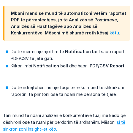
Mbani mend se mund të automatizoni vetëm raportet
PDF të përmbledhjes, jo të Analizës së Postimeve,
Analizës së Hashtagëve apo Analizës së
Konkurrentëve. Mësoni më shumë rreth kësaj
këtu
.
Do të merrni një njoftim te
Notification bell
sapo raporti
PDF/CSV të jetë gati.
Klikoni mbi
Notification bell
dhe hapni
PDF/CSV Report
.
Do të ridrejtoheni në një faqe të re ku mund të shkarkoni
raportin, ta printoni ose ta ndani me persona të tjerë.
Tani mund të ndani analizën e konkurrentëve tuaj me këdo që
dëshironi ose ta ruani për përdorim të ardhshëm. Mësoni
si të
sinkronizoni insight-et këtu.