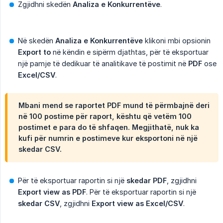
Zgjidhni skedën
Analiza e Konkurrentëve
.
Në skedën
Analiza e Konkurrentëve
klikoni mbi opsionin
Export to
në këndin e sipërm djathtas, për të eksportuar
një pamje të dedikuar të analitikave të postimit në
PDF
ose
Excel/CSV
.
Mbani mend se raportet PDF mund të përmbajnë deri
në 100 postime për raport, kështu që vetëm 100
postimet e para do të shfaqen. Megjithatë, nuk ka
kufi për numrin e postimeve kur eksportoni në një
skedar CSV.
Për të eksportuar raportin si një
skedar PDF
, zgjidhni
Export view as PDF
. Për të eksportuar raportin si një
skedar CSV
, zgjidhni
Export view as Excel/CSV
.