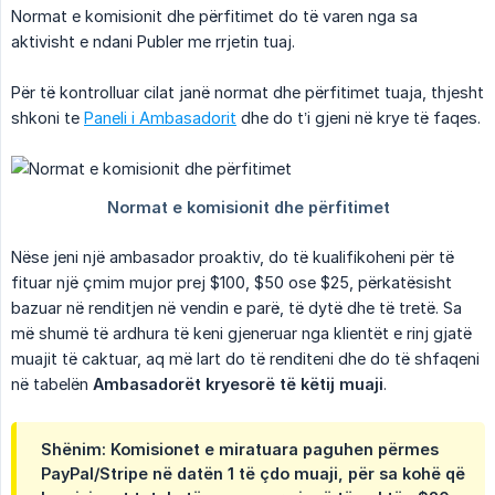
Normat e komisionit dhe përfitimet do të varen nga sa
aktivisht e ndani Publer me rrjetin tuaj.
Për të kontrolluar cilat janë normat dhe përfitimet tuaja, thjesht
shkoni te
Paneli i Ambasadorit
dhe do t’i gjeni në krye të faqes.
Nëse jeni një ambasador proaktiv, do të kualifikoheni për të
fituar një çmim mujor prej $100, $50 ose $25, përkatësisht
bazuar në renditjen në vendin e parë, të dytë dhe të tretë. Sa
më shumë të ardhura të keni gjeneruar nga klientët e rinj gjatë
muajit të caktuar, aq më lart do të renditeni dhe do të shfaqeni
në tabelën
Ambasadorët kryesorë të këtij muaji
.
Shënim: Komisionet e miratuara paguhen përmes
PayPal/Stripe në
datën 1 të çdo muaji
, për sa kohë që