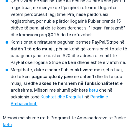
Çdo vizitor që sillni në faqe ka deri në 30 ditë kohë për t’u
regjistruar, në mënyrë që t’ju njihet referimi. Llogariten
vetëm përdoruesit legjitimë. Pra, nëse përdoruesi
regjistrohet, por nuk e përdor llogarinë Publer brenda 15
ditëve të para, ai do të konsiderohet si "llogari fantazmë"
dhe komisioni prej $0.25 do të refuzohet.
Komisionet e miratuara paguhen përmes PayPal/Stripe në
datën 1 të çdo muaji
, për sa kohë që komisionet totale të
papaguara janë të paktën $20 dhe adresa e emailit të
PayPal ose llogaria Stripe që keni dhënë është e vlefshme.
Megjithatë, duke e ndarë Publer
aktivisht
me rrjetin tuaj,
do të keni
pagesa çdo dy javë
në datën 1 dhe 15 të çdo
muaji, si edhe
akses të hershëm në funksionalitetet e 
ardhshme
. Mësoni më shumë për këtë
këtu
dhe në
seksionin tonë
Kushtet dhe Rregullat
në
Panelin e
Ambasadorit.
Mësoni më shumë rreth Programit të Ambasadorëve të Publer
këtu
.