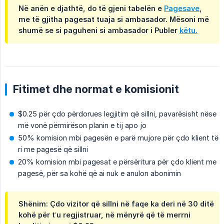
Në anën e djathtë, do të gjeni tabelën e
Pagesave
,
me të gjitha pagesat tuaja si ambasador. Mësoni më
shumë se si paguheni si ambasador i Publer
këtu.
Fitimet dhe normat e komisionit
$0.25 për çdo përdorues legjitim që sillni, pavarësisht nëse
më vonë përmirëson planin e tij apo jo
50% komision mbi pagesën e parë mujore për çdo klient të
ri me pagesë që sillni
20% komision mbi pagesat e përsëritura për çdo klient me
pagesë, për sa kohë që ai nuk e anulon abonimin
Shënim: Çdo vizitor që sillni në faqe ka deri në 30 ditë
kohë për t’u regjistruar, në mënyrë që të merrni