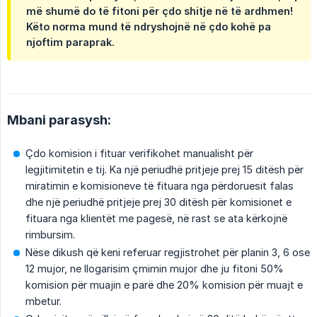
më shumë do të fitoni për çdo shitje në të ardhmen!
Këto norma mund të ndryshojnë në çdo kohë pa
njoftim paraprak.
Mbani parasysh:
Çdo komision i fituar verifikohet manualisht për
legjitimitetin e tij. Ka një periudhë pritjeje prej 15 ditësh për
miratimin e komisioneve të fituara nga përdoruesit falas
dhe një periudhë pritjeje prej 30 ditësh për komisionet e
fituara nga klientët me pagesë, në rast se ata kërkojnë
rimbursim.
Nëse dikush që keni referuar regjistrohet për planin 3, 6 ose
12 mujor, ne llogarisim çmimin mujor dhe ju fitoni 50%
komision për muajin e parë dhe 20% komision për muajt e
mbetur.