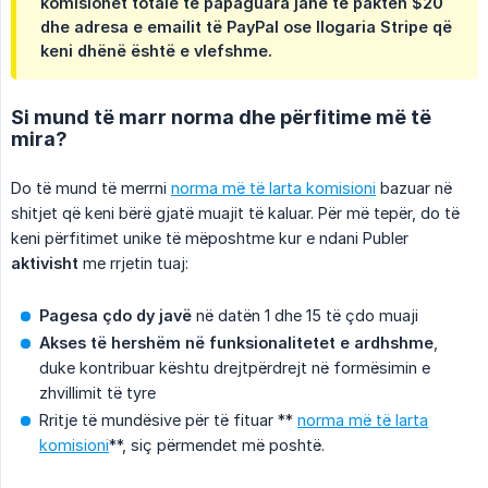
komisionet totale të papaguara janë të paktën $20
dhe adresa e emailit të PayPal ose llogaria Stripe që
keni dhënë është e vlefshme.
Si mund të marr norma dhe përfitime më të
mira?
Do të mund të merrni
norma më të larta komisioni
bazuar në
shitjet që keni bërë gjatë muajit të kaluar. Për më tepër, do të
keni përfitimet unike të mëposhtme kur e ndani Publer
aktivisht
me rrjetin tuaj:
Pagesa çdo dy javë
në datën 1 dhe 15 të çdo muaji
Akses të hershëm në funksionalitetet e ardhshme
,
duke kontribuar kështu drejtpërdrejt në formësimin e
zhvillimit të tyre
Rritje të mundësive për të fituar **
norma më të larta
komisioni
**, siç përmendet më poshtë.