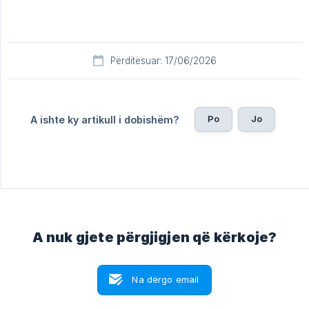
Përditësuar: 17/06/2026
Po
Jo
A ishte ky artikull i dobishëm?
A nuk gjete përgjigjen që kërkoje?
Na dërgo email