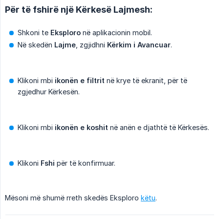
Për të fshirë një Kërkesë Lajmesh:
Shkoni te
Eksploro
në aplikacionin mobil.
Në skedën
Lajme
, zgjidhni
Kërkim i Avancuar
.
Klikoni mbi
ikonën e filtrit
në krye të ekranit, për të
zgjedhur Kërkesën.
Klikoni mbi
ikonën e koshit
në anën e djathtë të Kërkesës.
Klikoni
Fshi
për të konfirmuar.
Mësoni më shumë rreth skedës Eksploro
këtu
.