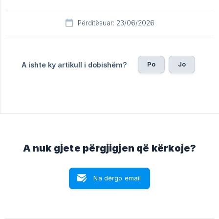
Përditësuar: 23/06/2026
Po
Jo
A ishte ky artikull i dobishëm?
A nuk gjete përgjigjen që kërkoje?
Na dërgo email