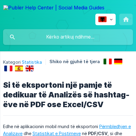
Shiko në gjuhë të tjera
Kategori
Statistika
Si të eksportoni një pamje të
dedikuar të Analizës së hashtag-
ëve në PDF ose Excel/CSV
Edhe në aplikacionin mobil mund të eksportoni
Përmbledhjen e
Analizave
dhe
Statistikat e Postimeve
në
PDF/CSV
, si dhe