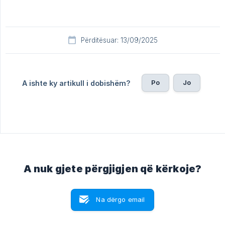
Përditësuar: 13/09/2025
Po
Jo
A ishte ky artikull i dobishëm?
A nuk gjete përgjigjen që kërkoje?
Na dërgo email