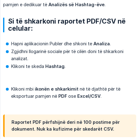
pamjen e dedikuar të
Analizës së Hashtag-ëve
.
Si të shkarkoni raportet PDF/CSV në
celular:
Hapni aplikacionin Publer dhe shkoni te
Analiza
.
Zgjidhni llogarinë sociale për të cilën doni të shkarkoni
analizat.
Klikoni te skeda
Hashtag
.
Klikoni mbi
ikonën e shkarkimit
në të djathtë për të
eksportuar pamjen në
PDF
ose
Excel/CSV
.
Raportet PDF përfshijnë deri në 100 postime për
dokument. Nuk ka kufizime për skedarët CSV.