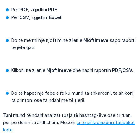
Për
PDF
, zgjidhni
PDF
.
Për
CSV
, zgjidhni
Excel
.
Do të merrni një njoftim në zilen e
Njoftimeve
sapo raporti
të jetë gati.
Klikoni në zilen e
Njoftimeve
dhe hapni raportin
PDF/CSV
.
Do të hapet një faqe e re ku mund ta shkarkoni, ta shikoni,
ta printoni ose ta ndani me të tjerë.
Tani mund të ndani analizat tuaja të hashtag-ëve ose t’i ruani
për përdorim të ardhshëm. Mësoni
si të sinkronizoni statistikat
këtu
.