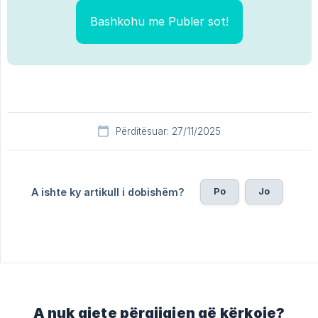
Bashkohu me Publer sot!
Përditësuar: 27/11/2025
Po
Jo
A ishte ky artikull i dobishëm?
A nuk gjete përgjigjen që kërkoje?