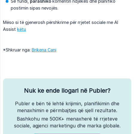
Së fundi,
parashiko
komentin ndjekës dhe planifiko
postimin sipas nevojës.
Mëso si të gjenerosh përshkrime për rrjetet sociale me AI
Assist
këtu
*Shkruar nga:
Brikena Cani
Nuk ke ende llogari në Publer?
Publer e bën të lehtë krijimin, planifikimin dhe
menaxhimin e përmbajtjes që sjell rezultate.
Bashkohu me 500K+ menaxherë të rrjeteve
sociale, agjenci marketingu dhe marka globale.