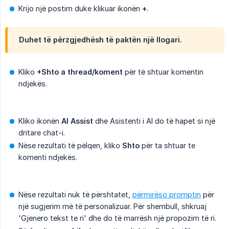
Krijo një postim duke klikuar ikonën
+
.
Duhet të përzgjedhësh të paktën një llogari.
Kliko
+Shto a thread/koment
për të shtuar komentin
ndjekës.
Kliko ikonën
AI Assist
dhe Asistenti i AI do të hapet si një
dritare chat-i.
Nëse rezultati të pëlqen, kliko
Shto
për ta shtuar te
komenti ndjekës.
Nëse rezultati nuk të përshtatet,
përmirëso promptin
për
një sugjerim më të personalizuar. Për shembull, shkruaj
'Gjenero tekst te ri' dhe do të marrësh një propozim të ri.