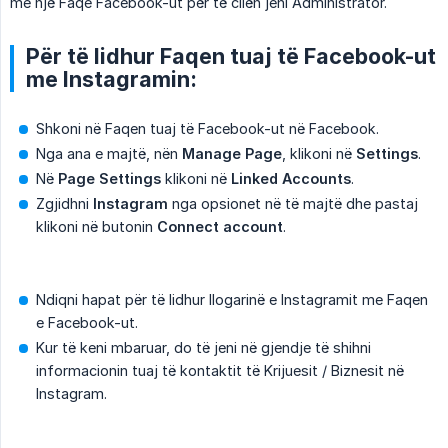
me një Faqe Facebook-ut për të cilën jeni Administrator.
Për të lidhur Faqen tuaj të Facebook-ut
me Instagramin:
Shkoni në Faqen tuaj të Facebook-ut në Facebook.
Nga ana e majtë, nën
Manage Page
, klikoni në
Settings
.
Në
Page Settings
klikoni në
Linked Accounts
.
Zgjidhni
Instagram
nga opsionet në të majtë dhe pastaj
klikoni në butonin
Connect account
.
Ndiqni hapat për të lidhur llogarinë e Instagramit me Faqen
e Facebook-ut.
Kur të keni mbaruar, do të jeni në gjendje të shihni
informacionin tuaj të kontaktit të Krijuesit / Biznesit në
Instagram.