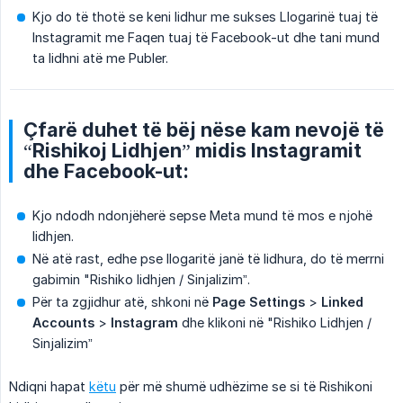
Kjo do të thotë se keni lidhur me sukses Llogarinë tuaj të
Instagramit me Faqen tuaj të Facebook-ut dhe tani mund
ta lidhni atë me Publer.
Çfarë duhet të bëj nëse kam nevojë të
“Rishikoj Lidhjen” midis Instagramit
dhe Facebook-ut:
Kjo ndodh ndonjëherë sepse Meta mund të mos e njohë
lidhjen.
Në atë rast, edhe pse llogaritë janë të lidhura, do të merrni
gabimin "Rishiko lidhjen / Sinjalizim”.
Për ta zgjidhur atë, shkoni në
Page Settings
>
Linked 
Accounts
>
Instagram
dhe klikoni në "Rishiko Lidhjen /
Sinjalizim”
Ndiqni hapat
këtu
për më shumë udhëzime se si të Rishikoni