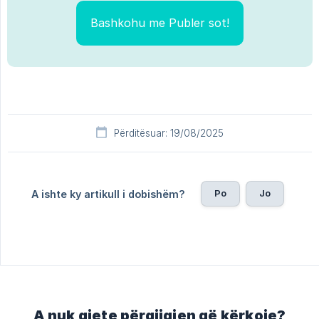
Bashkohu me Publer sot!
Përditësuar: 19/08/2025
Po
Jo
A ishte ky artikull i dobishëm?
A nuk gjete përgjigjen që kërkoje?