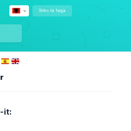
Shko te faqja
r
-it: