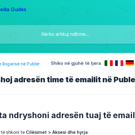
Shiko në gjuhë të tjera
e llogarisë në Publer
shoj adresën time të emailit në Puble
ta ndryshoni adresën tuaj të email
t të shkoni te
Cilësimet > Aksesi dhe hyrja
: