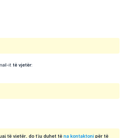
ail-it
të vjetër
:
aj të vjetër
, do t’ju duhet të
na kontaktoni
për të