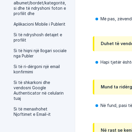
albumet/bordet/kategoritë,
si dhe të ndryshoni foton e
profilit dhe
Më pas, zëvendës
Aplikacioni Mobile i Publerit
Si të ndryshosh detajet e
profilit
Duhet të vendo
Si të hiqni një llogari sociale
nga Publer
Hapi tjetër ësht
Si të ri-dërgoni një email
konfirmimi
Si të shkarkoni dhe
Mund ta ridërg
vendosni Google
Authenticator në celularin
tuaj
Në fund, pasi të
Si të menaxhohet
Njoftimet e Email-it
Në rast se ken