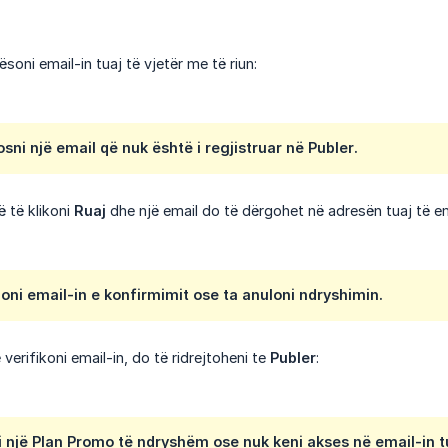
oni email-in tuaj të vjetër me të riun:
sni një email që nuk është i regjistruar në
Publer
.
ë të klikoni
Ruaj
dhe një email do të dërgohet në adresën tuaj të em
oni email-in e konfirmimit ose ta anuloni ndryshimin.
 verifikoni email-in, do të ridrejtoheni te
Publer
:
i një
Plan Promo
të ndryshëm ose
nuk keni akses në email-in tu