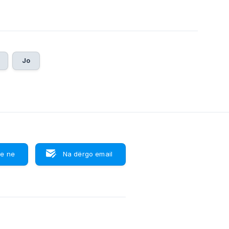
Jo
e ne
Na dërgo email