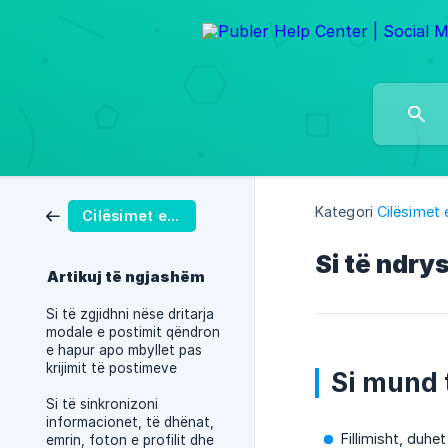
Kategori
Cilësimet 
Cilësimet e llogarisë në Publer
Si të ndry
Artikuj të ngjashëm
Si të zgjidhni nëse dritarja
modale e postimit qëndron
e hapur apo mbyllet pas
krijimit të postimeve
Si mund 
Si të sinkronizoni
informacionet, të dhënat,
Fillimisht, duhe
emrin, foton e profilit dhe