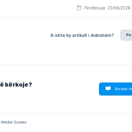
Përditësuar: 23/06/2026
Po
A ishte ky artikull i dobishëm?
që kërkoje?
Bisedo m