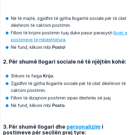
Në të majtë, zgjidhni të gjitha llogaritë sociale për të cilat
dëshironi të caktoni postimin.
Filloni të krijoni postimin tuaj duke pasur parasysh
llojet e
postimeve të mbështetura
.
Në fund, klikoni mbi
Posto
!
2. Për shumë llogari sociale në të njëjtën kohë:
Shkoni te faqja
Krijo
.
Zgjidhni të gjitha llogaritë sociale për të cilat dëshironi të
caktoni postimin.
Filloni të dizajnoni postimin sipas dëshirës së juaj.
Në fund, klikoni mbi
Posto
.
3. Për shumë llogari dhe
personalizim
i
postimeve për secilën prej tyre: