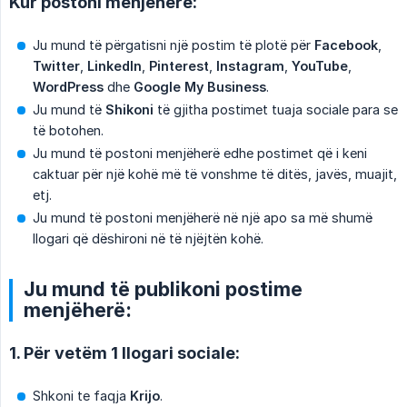
Kur postoni menjëherë:
Ju mund të përgatisni një postim të plotë për
Facebook
,
Twitter
,
LinkedIn
,
Pinterest
,
Instagram
,
YouTube
,
WordPress
dhe
Google My Business
.
Ju mund të
Shikoni
të gjitha postimet tuaja sociale para se
të botohen.
Ju mund të postoni menjëherë edhe postimet që i keni
caktuar për një kohë më të vonshme të ditës, javës, muajit,
etj.
Ju mund të postoni menjëherë në një apo sa më shumë
llogari që dëshironi në të njëjtën kohë.
Ju mund të publikoni postime
menjëherë:
1. Për vetëm 1 llogari sociale:
Shkoni te faqja
Krijo
.