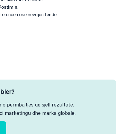
Postimin
.
ferencën ose nevojën tënde.
bler?
 e përmbajtjes që sjell rezultate.
ci marketingu dhe marka globale.
!