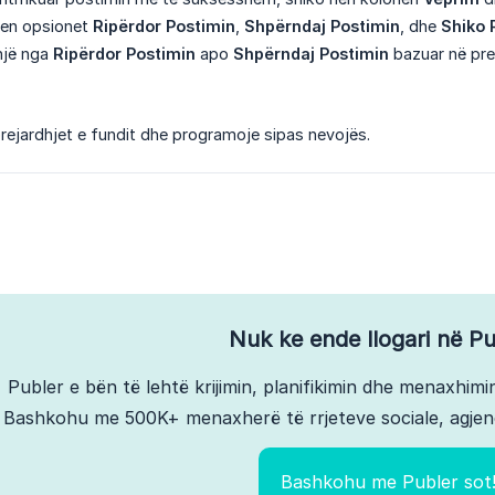
ten opsionet
Ripërdor Postimin
,
Shpërndaj Postimin
, dhe
Shiko 
një nga
Ripërdor Postimin
apo
Shpërndaj Postimin
bazuar në pre
prejardhjet e fundit dhe programoje sipas nevojës.
Nuk ke ende llogari në Pu
Publer e bën të lehtë krijimin, planifikimin dhe menaxhimin
Bashkohu me 500K+ menaxherë të rrjeteve sociale, agjen
Bashkohu me Publer sot