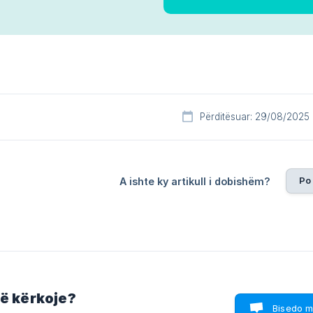
Përditësuar: 29/08/2025
Po
A ishte ky artikull i dobishëm?
që kërkoje?
Bisedo m