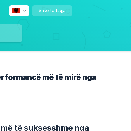
Shko te faqja
performancë më të mirë nga
ja më të suksesshme nga