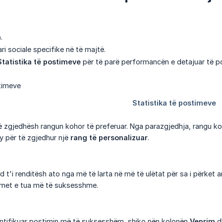
a
.
ari sociale specifike në të majtë.
Statistika të postimeve
për të parë performancën e detajuar të po
 zgjedhësh rangun kohor të preferuar. Nga parazgjedhja, rangu koho
ty për të zgjedhur një
rang të personalizuar
.
d t'i renditësh ato nga më të larta në më të ulëtat për sa i përket
imet e tua më të suksesshme.
entifikuar postimin më të suksesshëm, shiko nën kolonën
Veprim
dh