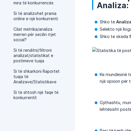
mira të konkurrencës
Analiza:
Si të analizohet prania
online e një konkurrenti
Shko te
Analiz
Selekto një llog
Cilat metrika/analiza
merren për secilin rrjet
Shko te skeda
social?
Si të renditni/filtroni
analizat/statistikat e
postimeve tuaja
Si të shkarkoni Raportet
Ke mundësinë të
tuaja të
një opsion për 
Analizave/Statistikave
Si të shtosh një faqe të
konkurrentit
Gjithashtu, mun
lehtësisht post
Pasi të kesh id