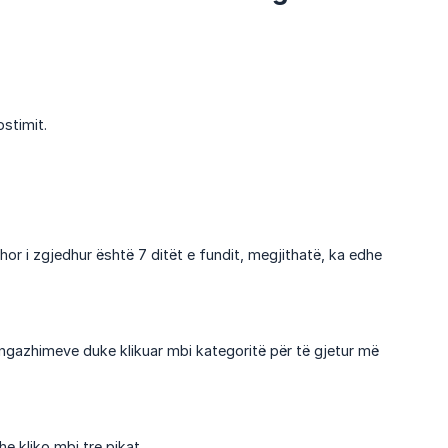
stimit.
r i zgjedhur është 7 ditët e fundit, megjithatë, ka edhe
 angazhimeve duke klikuar mbi kategoritë për të gjetur më
e kliko mbi tre pikat.