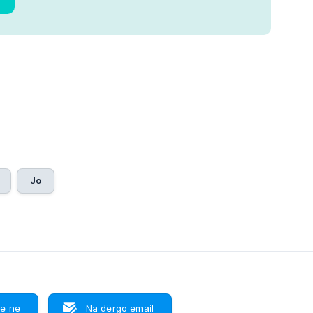
Jo
e ne
Na dërgo email