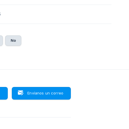
5
No
s
Envíanos un correo