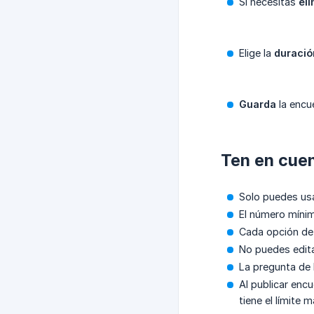
Si necesitas
el
Elige la
duració
Guarda
la encue
Ten en cuen
Solo puedes usa
El número míni
Cada opción de 
No puedes edita
La pregunta de l
Al publicar enc
tiene el límite 