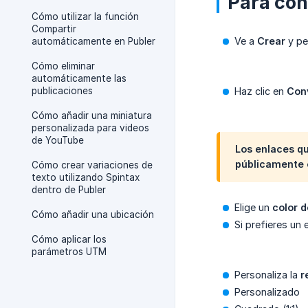
Para con
Cómo utilizar la función
Compartir
Ve a
Crear
y peg
automáticamente en Publer
Cómo eliminar
automáticamente las
publicaciones
Haz clic en
Con
Cómo añadir una miniatura
personalizada para videos
de YouTube
Los enlaces qu
públicamente o
Cómo crear variaciones de
texto utilizando Spintax
dentro de Publer
Elige un
color 
Cómo añadir una ubicación
Si prefieres un
Cómo aplicar los
parámetros UTM
Personaliza la
r
Personalizado