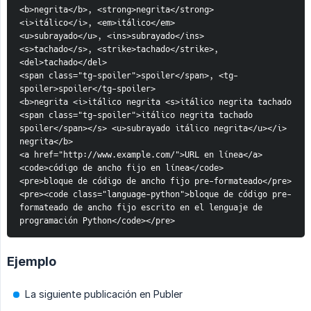
<b>negrita</b>, <strong>negrita</strong>
<i>itálico</i>, <em>itálico</em>
<u>subrayado</u>, <ins>subrayado</ins>
<s>tachado</s>, <strike>tachado</strike>, 
<del>tachado</del>
<span class="tg-spoiler">spoiler</span>, <tg-
spoiler>spoiler</tg-spoiler>
<b>negrita <i>itálico negrita <s>itálico negrita tachado 
<span class="tg-spoiler">itálico negrita tachado 
spoiler</span></s> <u>subrayado itálico negrita</u></i> 
negrita</b>
<a href="http://www.example.com/">URL en línea</a>
<code>código de ancho fijo en línea</code>
<pre>bloque de código de ancho fijo pre-formateado</pre>
<pre><code class="language-python">bloque de código pre-
formateado de ancho fijo escrito en el lenguaje de 
programación Python</code></pre>
Ejemplo
La siguiente publicación en Publer