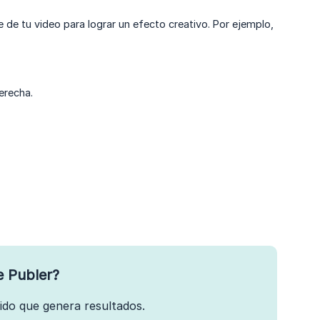
 de tu video para lograr un efecto creativo. Por ejemplo,
erecha.
e Publer?
nido que genera resultados.