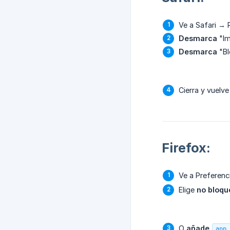
Ve a Safari → 
Desmarca
"Im
Desmarca
"Bl
Cierra y vuelve
Firefox:
Ve a Preferenc
Elige
no bloqu
O
añade
app.