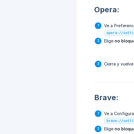
Opera:
Ve a Preferenc
opera://setti
Elige
no bloqu
Cierra y vuelve
Brave:
Ve a Configura
brave://setti
Elige
no bloqu