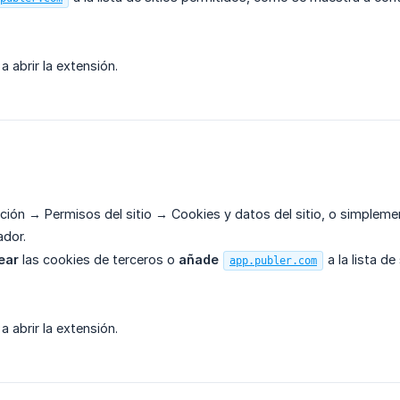
 a abrir la extensión.
ción → Permisos del sitio → Cookies y datos del sitio, o simplem
ador.
ear
las cookies de terceros o
añade
a la lista d
app.publer.com
 a abrir la extensión.