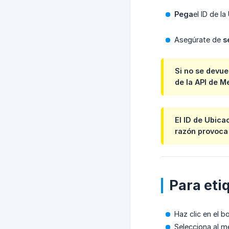
Pega
el ID de l
Asegúrate de
s
Si no se devue
de la API de M
El ID de Ubica
razón provoca 
Para eti
Haz clic en el 
Selecciona al 