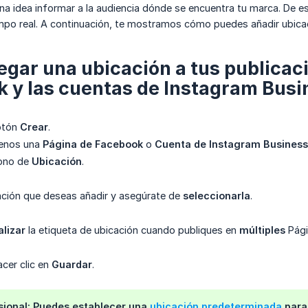
a idea informar a la audiencia dónde se encuentra tu marca. De e
po real. A continuación, te mostramos cómo puedes añadir ubicaci
egar una ubicación a tus publicac
 y las cuentas de Instagram Busi
botón
Crear
.
menos una
Página de Facebook
o
Cuenta de Instagram Business
cono de
Ubicación
.
ación que deseas añadir y asegúrate de
seleccionarla
.
lizar
la etiqueta de ubicación cuando publiques en
múltiples
Pági
cer clic en
Guardar
.
sional: Puedes establecer una
ubicación predeterminada
para 