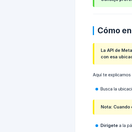
Cómo enc
La API de Met
con esa ubicac
Aquí te explicamos 
Busca la ubicac
Nota: Cuando e
Dirígete
a la pá