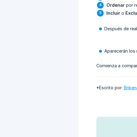
Ordenar
por r
Incluir
o
Exclu
Después de real
Aparecerán los 
Comienza a comparti
*Escrito por:
Briken