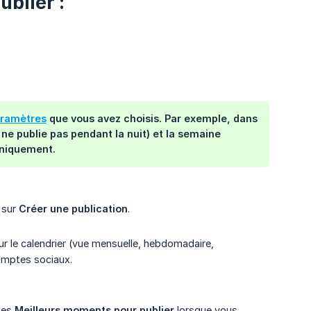
blier :
ramètres
que vous avez choisis. Par exemple, dans
 ne publie pas pendant la nuit) et la semaine
uniquement.
 sur
Créer une publication
.
r le calendrier (vue mensuelle, hebdomadaire,
omptes sociaux.
 les
Meilleurs moments pour publier
lorsque vous