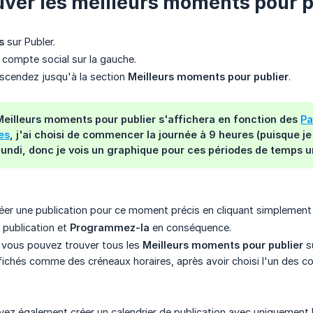
uver les meilleurs moments pour pu
s
sur Publer.
 compte social sur la gauche.
escendez jusqu'à la section
Meilleurs moments pour publier
.
Meilleurs moments pour publier
s'affichera en fonction des
Pa
es
, j'ai choisi de commencer la journée à 9 heures (puisque je
undi, donc je vois un graphique pour ces périodes de temps 
er une publication pour ce moment précis en cliquant simplement
 publication et
Programmez-la
en conséquence.
vous pouvez trouver tous les
Meilleurs moments pour publier
su
fichés comme des créneaux horaires, après avoir choisi l'un des c
vez également créer un calendrier de publication avec uniquement