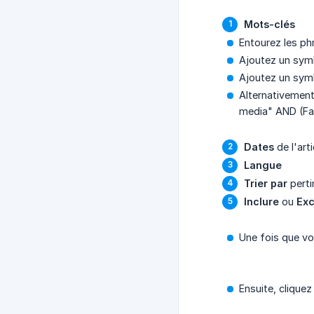
Mots-clés
Entourez les ph
Ajoutez un symb
Ajoutez un symb
Alternativement
media" AND (Fa
Dates
de l'arti
Langue
Trier par
perti
Inclure
ou
Exc
Une fois que vo
Ensuite, cliquez