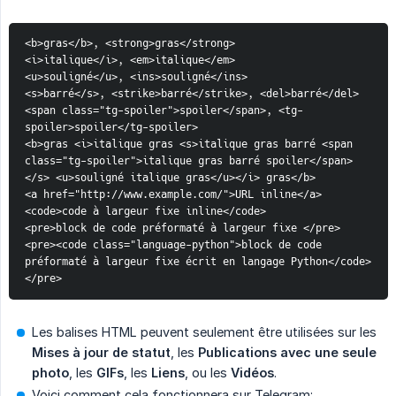
<b>gras</b>, <strong>gras</strong>
<i>italique</i>, <em>italique</em>
<u>souligné</u>, <ins>souligné</ins>
<s>barré</s>, <strike>barré</strike>, <del>barré</del>
<span class="tg-spoiler">spoiler</span>, <tg-
spoiler>spoiler</tg-spoiler>
<b>gras <i>italique gras <s>italique gras barré <span 
class="tg-spoiler">italique gras barré spoiler</span>
</s> <u>souligné italique gras</u></i> gras</b>
<a href="http://www.example.com/">URL inline</a>
<code>code à largeur fixe inline</code>
<pre>block de code préformaté à largeur fixe </pre>
<pre><code class="language-python">block de code 
préformaté à largeur fixe écrit en langage Python</code>
</pre>
Les balises HTML peuvent seulement être utilisées sur les
Mises à jour de statut
, les
Publications avec une seule 
photo
, les
GIFs
, les
Liens
, ou les
Vidéos
.
Voici comment cela fonctionnera sur Telegram: