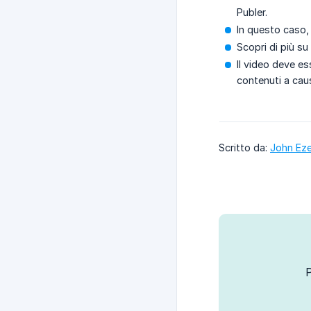
Publer.
In questo caso, 
Scopri di più s
Il video deve e
contenuti a caus
Scritto da:
John Eze
P