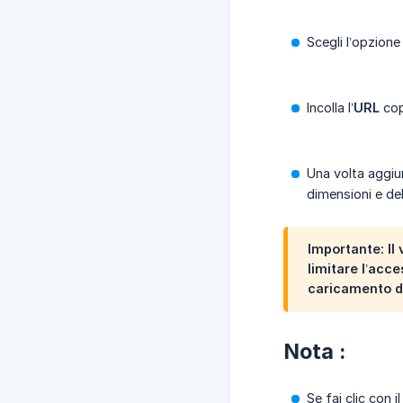
Scegli l’opzion
Incolla l’
URL
cop
Una volta aggiun
dimensioni e del
Importante: Il
limitare l’acce
caricamento de
Nota :
Se fai clic con 