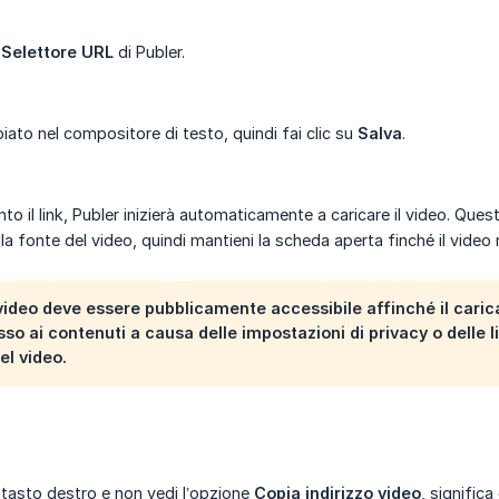
e
Selettore URL
di Publer.
iato nel compositore di testo, quindi fai clic su
Salva
.
to il link, Publer inizierà automaticamente a caricare il video. Que
la fonte del video, quindi mantieni la scheda aperta finché il vide
 video deve essere
pubblicamente accessibile
affinché il cari
sso ai contenuti a causa delle impostazioni di privacy o delle 
l video.
il tasto destro e non vedi l’opzione
Copia indirizzo video
, signific