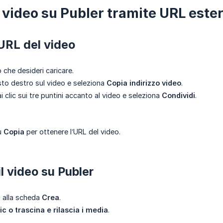
 video su Publer tramite URL ester
’URL del video
o che desideri caricare.
tasto destro sul video e seleziona
Copia indirizzo video
.
i clic sui tre puntini accanto al video e seleziona
Condividi
.
su
Copia
per ottenere l’URL del video.
il video su Publer
i alla scheda
Crea
.
lic o trascina e rilascia i media
.