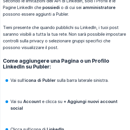
Secondo le limitazioni dell'API di LinkedIn, solo i Profili e le
Pagine LinkedIn che
possiedi
o di cui sei
amministratore
possono essere aggiunti a Publer.
Tieni presente che quando pubblichi su LinkedIn, i tuoi post
saranno visibili a tutta la tua rete. Non sarà possibile impostare
controlli sulla privacy o selezionare gruppi specifici che
possono visualizzare il post.
Come aggiungere una Pagina o un Profilo
LinkedIn su Publer:
Vai sull’
icona di Publer
sulla barra laterale sinistra.
Vai su
Account
e clicca su
+ Aggiungi nuovi account 
social
Clicca sull’icona di
LinkedIn
.