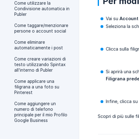
Per modi
Come utilizzare la
Condivisione automatica in
Publer
Vai su
Account 
Come taggare/menzionare
Seleziona la s
persone o account social
Come eliminare
automaticamente i post
Clicca sulla fili
Come creare variazioni di
testo utilizzando Spintax
all'interno di Publer
Si aprirà una s
Filigrana prede
Come applicare una
filigrana a una foto su
Pinterest
Infine, clicca su
Come aggiungere un
numero di telefono
principale per il mio Profilo
Scopri di più sulle f
Google Business