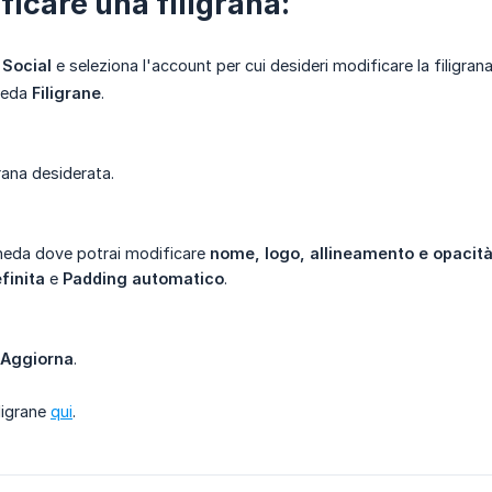
ficare una filigrana:
Social
e seleziona l'account per cui desideri modificare la filigrana
cheda
Filigrane
.
grana desiderata.
cheda dove potrai modificare
nome, logo, allineamento e opacit
finita
e
Padding automatico
.
Aggiorna
.
iligrane
qui
.