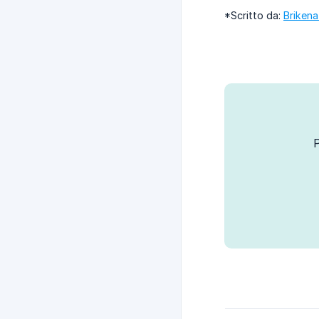
*Scritto da:
Brikena
P