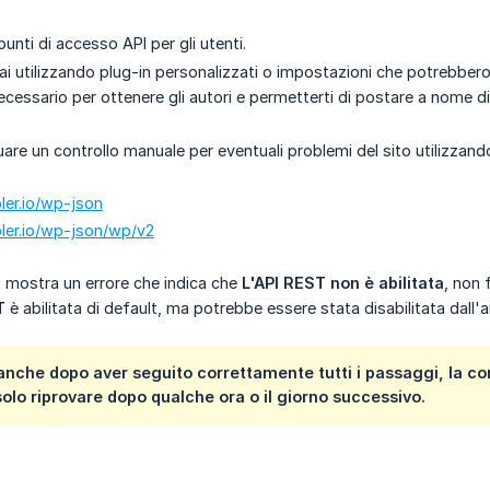
 punti di accesso API per gli utenti.
ai utilizzando plug-in personalizzati o impostazioni che potrebbero
cessario per ottenere gli autori e permetterti di postare a nome di
re un controllo manuale per eventuali problemi del sito utilizzando i
bler.io/wp-json
bler.io/wp-json/wp/v2
nk mostra un errore che indica che
L'API REST non è abilitata
, non 
T
è abilitata di default, ma potrebbe essere stata disabilitata dall'
 anche dopo aver seguito correttamente tutti i passaggi, la 
 solo riprovare dopo qualche ora o il giorno successivo.