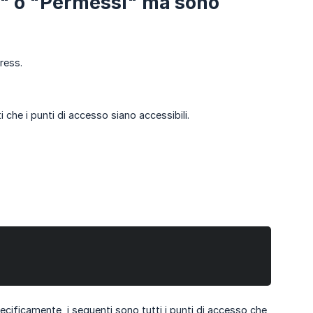
te" o "Permessi" ma sono
ress.
 che i punti di accesso siano accessibili.
cificamente, i seguenti sono tutti i punti di accesso che