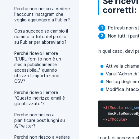
Se ricev
corretti:
Perché non riesco a vedere
l'account Instagram che
voglio aggiungere a Publer?
Potresti non s
Cosa succede se cambio il
Non tutti i pun
nome o la foto del profilo
su Publer per abbreviarlo?
In quel caso, devi p
Perché ricevo l'errore
"L'URL fornito non è un
media pubblicamente
Attiva la chiama
accessibile..." quando
Vai all'Admin di 
utilizzo l'importazione
CSV?
Nei log degli er
Modifica .htacce
Perché ricevo l'errore
"Questo indirizzo email è
già utilizzato"?
<
IfModule
mod_se
  SecRuleRemove
Perché non riesco a
</
IfModule
>
pianificare post lunghi su
X/Twitter?
Perché non riesco a vedere
I punti di accesso 