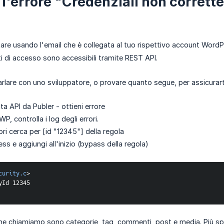
i l'errore "Credenziali non corret
tare usando l'email che è collegata al tuo rispettivo account WordP
ti di accesso sono accessibili tramite REST API.
arlare con uno sviluppatore, o provare quanto segue, per assicurarti
ta API da Publer - ottieni errore
WP, controlla i log degli errori.
rori cerca per [id "12345"] della regola
ss e aggiungi all'inizio (bypass della regola)
curity.c
>
ById 12345
che chiamiamo sono categorie, tag, commenti, post e media. Più spe