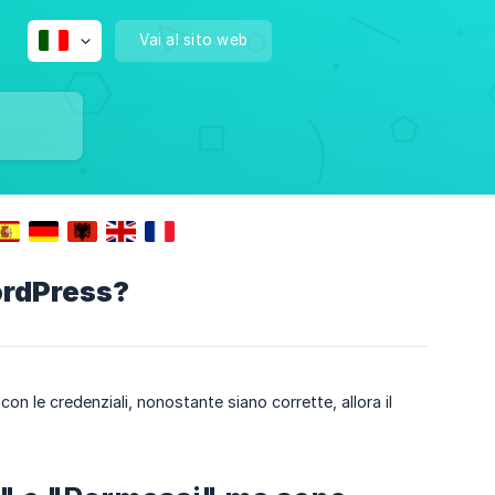
Vai al sito web
WordPress?
n le credenziali, nonostante siano corrette, allora il