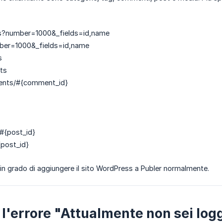
s?number=1000&_fields=id,name
ber=1000&_fields=id,name
s
ts
nts/#{comment_id}
#{post_id}
post_id}
in grado di aggiungere il sito WordPress a Publer normalmente.
 l'errore "Attualmente non sei log