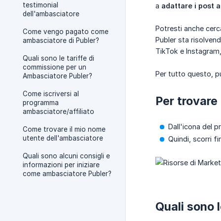
testimonial
a
adattare i post a
dell'ambasciatore
Potresti anche cerc
Come vengo pagato come
Publer sta risolvend
ambasciatore di Publer?
TikTok e Instagram, p
Quali sono le tariffe di
commissione per un
Per tutto questo, pu
Ambasciatore Publer?
Come iscriversi al
Per trovare 
programma
ambasciatore/affiliato
Dall'icona del p
Come trovare il mio nome
utente dell'ambasciatore
Quindi, scorri fi
Quali sono alcuni consigli e
informazioni per iniziare
come ambasciatore Publer?
Quali sono l