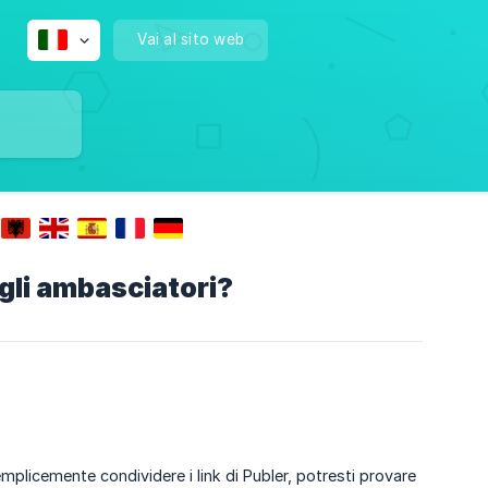
Vai al sito web
 gli ambasciatori?
plicemente condividere i link di Publer, potresti provare