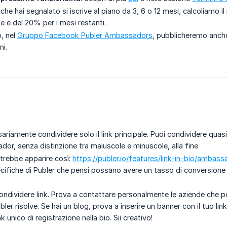
che hai segnalato si iscrive al piano da 3, 6 o 12 mesi, calcoliam
e e del 20% per i mesi restanti.
o, nel
Gruppo Facebook Publer Ambassadors
, pubblicheremo anche
ni.
riamente condividere solo il link principale. Puoi condividere quasi
or, senza distinzione tra maiuscole e minuscole, alla fine.
trebbe apparire così:
https://publer.io/features/link-in-bio/amba
ecifiche di Publer che pensi possano avere un tasso di conversione 
 condividere link. Prova a contattare personalmente le aziende che 
ler risolve. Se hai un blog, prova a inserire un banner con il tuo li
ink unico di registrazione nella bio. Sii creativo!