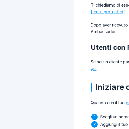
Ti chiediamo di esser
[email protected]
.
Dopo aver ricevuto
Ambassador!
Utenti con 
Se sei un cliente p
qui
.
Iniziar
Quando crei il tuo
p
Scegli un nome 
Aggiungi il tu