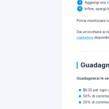
Aggiungi una
t
Infine, spargi 
Potrai monitorare tu
Dai un’occhiata ai n
marketing
disponibi
Guadagni
Guadagnerai le se
$0.25 per ogni 
50% di commiss
20% di commissi