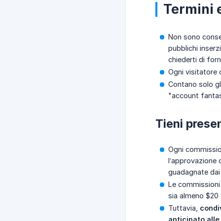
Termini 
Non sono consent
pubblichi inserz
chiederti di for
Ogni visitatore c
Contano solo gli
"account fantas
Tieni prese
Ogni commission
l’approvazione d
guadagnate dai c
Le commissioni 
sia almeno $20 e
Tuttavia,
condi
anticipato all