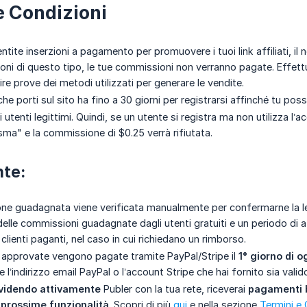
e Condizioni
ite inserzioni a pagamento per promuovere i tuoi link affiliati, il 
ioni di questo tipo, le tue commissioni non verranno pagate. Effett
nire prove dei metodi utilizzati per generare le vendite.
he porti sul sito ha fino a 30 giorni per registrarsi affinché tu possa
 utenti legittimi. Quindi, se un utente si registra ma non utilizza l’a
ma" e la commissione di $0.25 verrà rifiutata.
nte:
e guadagnata viene verificata manualmente per confermarne la legit
elle commissioni guadagnate dagli utenti gratuiti e un periodo di a
lienti paganti, nel caso in cui richiedano un rimborso.
approvate vengono pagate tramite PayPal/Stripe il
1° giorno di 
 l’indirizzo email PayPal o l’account Stripe che hai fornito sia valid
videndo attivamente
Publer con la tua rete, riceverai
pagamenti b
e prossime funzionalità
. Scopri di più
qui
e nella sezione
Termini e 