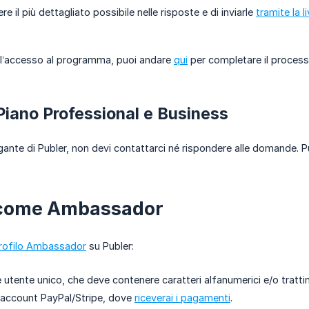
e il più dettagliato possibile nelle risposte e di inviarle
tramite la l
 l’accesso al programma, puoi andare
qui
per completare il processo
Piano Professional e Business
agante di Publer, non devi contattarci né rispondere alle domande. 
e come Ambassador
rofilo Ambassador
su Publer:
utente unico, che deve contenere caratteri alfanumerici e/o trattin
o account PayPal/Stripe, dove
riceverai i pagamenti
.