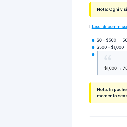
Nota: Ogni visi
I 
tassi di commiss
$0 - $500 → 50%
$500 - $1,000 →
$1,000 → 70
Nota: In poche
momento senza