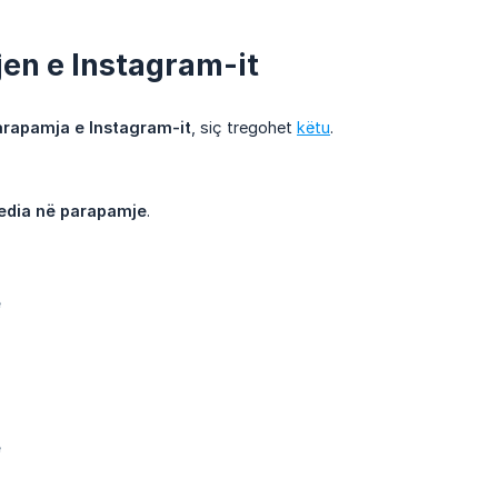
jen e Instagram-it
arapamja e Instagram-it
, siç tregohet
këtu
.
edia në parapamje
.