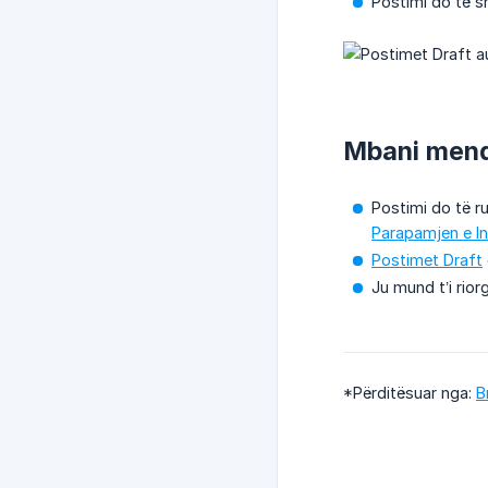
Postimi do të 
Mbani men
Postimi do të r
Parapamjen e In
Postimet Draft
Ju mund t’i rior
*Përditësuar nga:
B