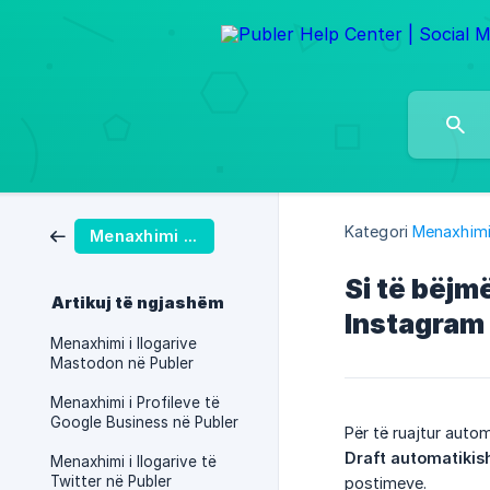
Kategori
Menaxhimi
Menaxhimi i Postimeve
Si të bëjm
Artikuj të ngjashëm
Instagram
Menaxhimi i llogarive
Mastodon në Publer
Menaxhimi i Profileve të
Google Business në Publer
Për të ruajtur auto
Draft automatikis
Menaxhimi i llogarive të
Twitter në Publer
postimeve.