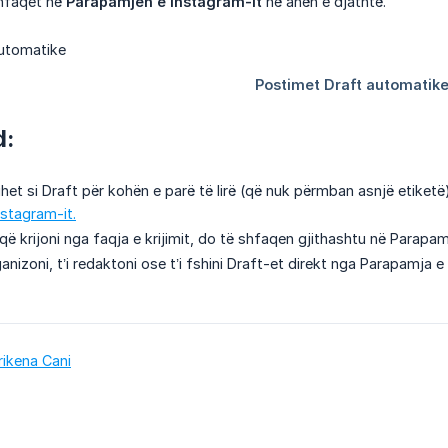
shfaqet në
Parapamjen e Instagram-it
në anën e djathtë.
d:
uhet si Draft për kohën e parë të lirë (që nuk përmban asnjë etike
stagram-it.
që krijoni nga faqja e krijimit, do të shfaqen gjithashtu në Parapam
ganizoni, t’i redaktoni ose t’i fshini Draft-et direkt nga Parapamja e
rikena Cani