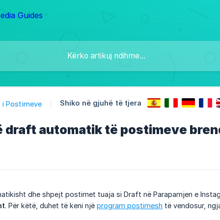
Shiko në gjuhë të tjera
 i Postimeve
ë draft automatik të postimeve bre
matikisht dhe shpejt postimet tuaja si Draft në Parapamjen e Insta
ht
. Për këtë, duhet të keni një
program postimesh
të vendosur, ng