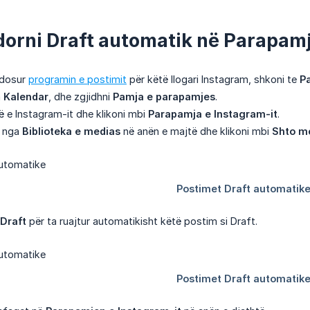
rdorni Draft automatik në Parapam
ndosur
programin e postimit
për këtë llogari Instagram, shkoni te
P
a
Kalendar
, dhe zgjidhni
Pamja e parapamjes
.
në e Instagram-it dhe klikoni mbi
Parapamja e Instagram-it
.
n nga
Biblioteka e medias
në anën e majtë dhe klikoni mbi
Shto m
Draft
për ta ruajtur automatikisht këtë postim si Draft.