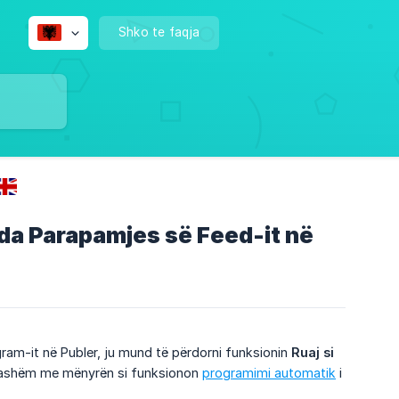
Shko te faqja
nda Parapamjes së Feed-it në
gram-it në Publer, ju mund të përdorni funksionin
Ruaj si 
jashëm me mënyrën si funksionon
programimi automatik
i