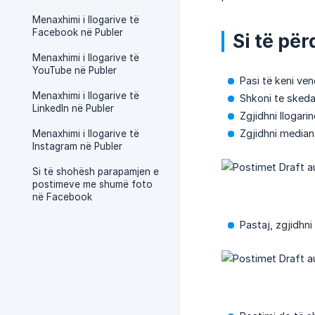
Menaxhimi i llogarive të
Facebook në Publer
Si të pë
Menaxhimi i llogarive të
YouTube në Publer
Pasi të keni ve
Menaxhimi i llogarive të
Shkoni te sked
LinkedIn në Publer
Zgjidhni llogari
Zgjidhni media
Menaxhimi i llogarive të
Instagram në Publer
Si të shohësh parapamjen e
postimeve me shumë foto
në Facebook
Pastaj, zgjidhni