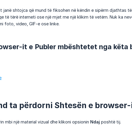
t janë shtojca që mund të fiksohen në këndin e sipërm djathtas të
e të tërë interneti ose një mjet me një klikim të vetëm. Nuk ka nevo
ni foto, video, GIF-e ose linke.
owser-it e Publer mbështetet nga këta 
e
nd ta përdorni Shtesën e browser-i
n mbi një material vizual dhe klikoni opsionin
Ndaj
poshtë tij.