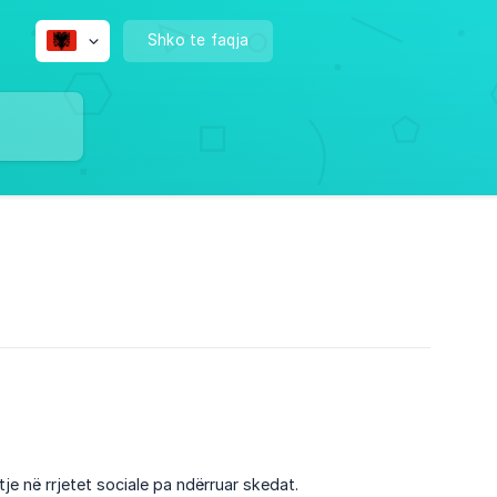
Shko te faqja
e në rrjetet sociale pa ndërruar skedat.