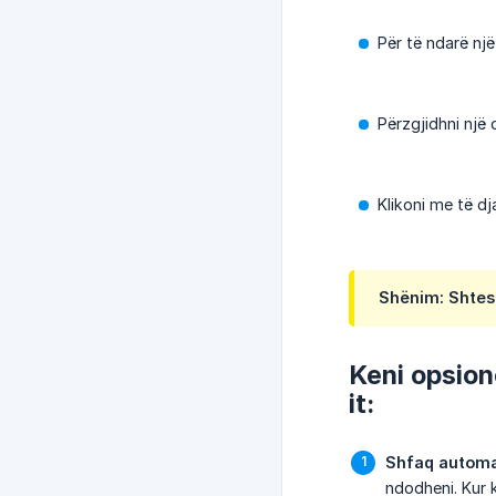
Për të ndarë një
Përzgjidhni një 
Klikoni me të d
Shënim: Shtesa
Keni opsion
it:
Shfaq automat
ndodheni. Kur 