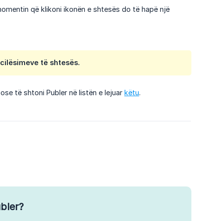
mentin që klikoni ikonën e shtesës do të hapë një
cilësimeve të shtesës.
ose të shtoni Publer në listën e lejuar
këtu
.
bler?