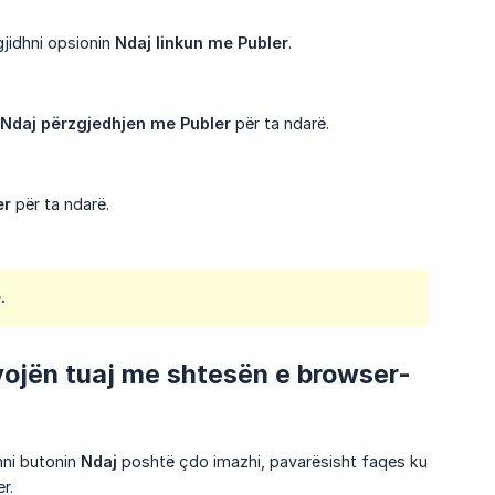
gjidhni opsionin
Ndaj linkun me Publer
.
Ndaj përzgjedhjen me Publer
për ta ndarë.
er
për ta ndarë.
.
vojën tuaj me shtesën e browser-
ihni butonin
Ndaj
poshtë çdo imazhi, pavarësisht faqes ku
r.