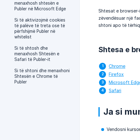
menaxhosh shtesën e
Publer në Microsoft Edge
Shtesat e browser-i
zëvendësuar një faq
Si të aktivizojmë cookies
shtoni apo të tërhiq
të palëve të treta ose të
përfshijmë Publer në
whitelist
Shtesa e br
Si të shtosh dhe
menaxhosh Shtesën e
Safari të Publer-it
Chrome
Si të shtoni dhe menaxhoni
Firefox
Shtesën e Chrome të
Publer
Microsoft Edg
Safari
Ja si mu
Vendosni kursori