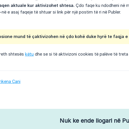
aqen aktuale kur aktivizohet shtesa.
Çdo faqe ku ndodheni në mo
në e asaj faqeje të shtuar si link për një postim të ri në Publer.
psione mund të çaktivizohen në çdo kohë duke hyrë te faqja e 
reth shtesës
këtu
dhe se si të aktivizoni cookies të palëve të treta 
rikena Cani
Nuk ke ende llogari në Pu