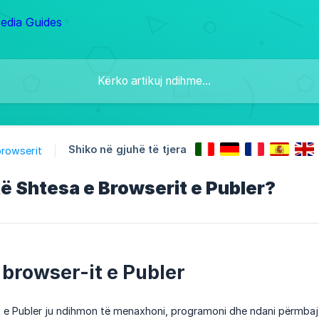
Shiko në gjuhë të tjera
browserit
ë Shtesa e Browserit e Publer?
 browser-it e Publer
 e Publer ju ndihmon të menaxhoni, programoni dhe ndani përmbajtj