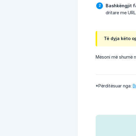
Bashkëngjit f
dritare me URL-
Të dyja këto o
Mësoni më shumë r
*Përditësuar nga:
B