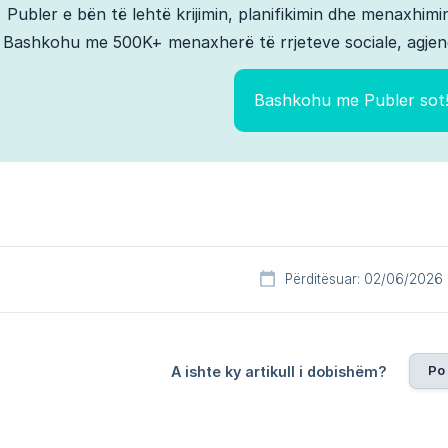
Publer e bën të lehtë krijimin, planifikimin dhe menaxhimin
Bashkohu me 500K+ menaxherë të rrjeteve sociale, agjen
Bashkohu me Publer sot
Përditësuar: 02/06/2026
Po
A ishte ky artikull i dobishëm?