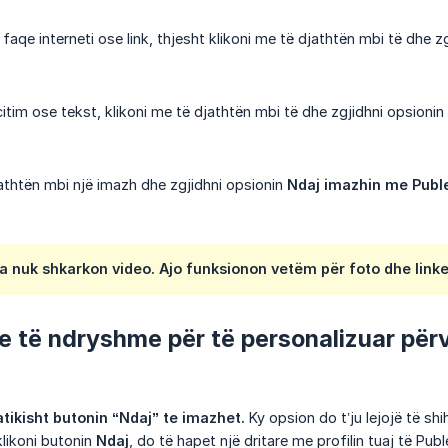
 faqe interneti ose link, thjesht klikoni me të djathtën mbi të dhe z
citim ose tekst, klikoni me të djathtën mbi të dhe zgjidhni opsionin
jathtën mbi një imazh dhe zgjidhni opsionin
Ndaj imazhin me Publ
 nuk shkarkon video. Ajo funksionon vetëm për foto dhe linke
e të ndryshme për të personalizuar për
ikisht butonin “Ndaj” te imazhet.
Ky opsion do t’ju lejojë të sh
klikoni butonin
Ndaj
, do të hapet një dritare me profilin tuaj të Puble