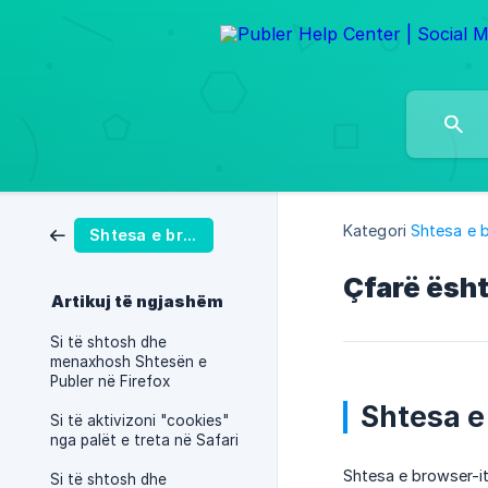
Kategori
Shtesa e 
Shtesa e browserit
Çfarë ësht
Artikuj të ngjashëm
Si të shtosh dhe
menaxhosh Shtesën e
Publer në Firefox
Shtesa e
Si të aktivizoni "cookies"
nga palët e treta në Safari
Shtesa e browser-it
Si të shtosh dhe