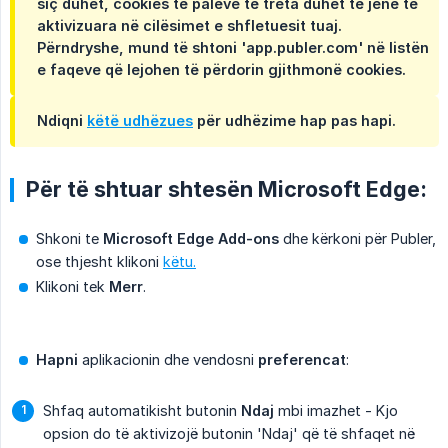
siç duhet, cookies të palëve të treta duhet të jenë të
aktivizuara në cilësimet e shfletuesit tuaj.
Përndryshe, mund të shtoni 'app.publer.com' në listën
e faqeve që lejohen të përdorin gjithmonë cookies.
Ndiqni
këtë udhëzues
për udhëzime hap pas hapi.
Për të shtuar shtesën Microsoft Edge:
Shkoni te
Microsoft Edge Add-ons
dhe kërkoni për Publer,
ose thjesht klikoni
këtu.
Klikoni tek
Merr
.
Hapni
aplikacionin dhe vendosni
preferencat
:
Shfaq automatikisht butonin
Ndaj
mbi imazhet - Kjo
opsion do të aktivizojë butonin 'Ndaj' që të shfaqet në