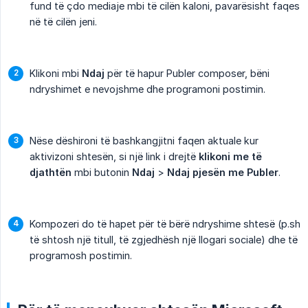
fund të çdo mediaje mbi të cilën kaloni, pavarësisht faqes
në të cilën jeni.
Klikoni mbi
Ndaj
për të hapur Publer composer, bëni
ndryshimet e nevojshme dhe programoni postimin.
Nëse dëshironi të bashkangjitni faqen aktuale kur
aktivizoni shtesën, si një link i drejtë
klikoni me të 
djathtën
mbi butonin
Ndaj
>
Ndaj pjesën me Publer
.
Kompozeri do të hapet për të bërë ndryshime shtesë (p.sh
të shtosh një titull, të zgjedhësh një llogari sociale) dhe të
programosh postimin.