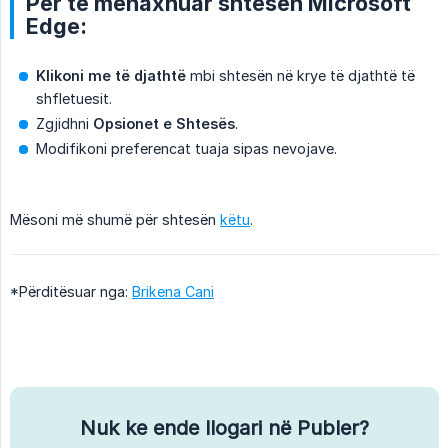
Për të menaxhuar shtesën Microsoft
Edge:
Klikoni me të djathtë
mbi shtesën në krye të djathtë të
shfletuesit.
Zgjidhni
Opsionet e Shtesës
.
Modifikoni preferencat tuaja sipas nevojave.
Mësoni më shumë për shtesën
këtu
.
*Përditësuar nga:
Brikena Cani
Nuk ke ende llogari në Publer?