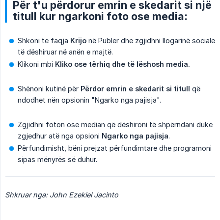
Për t'u përdorur emrin e skedarit si një
titull kur ngarkoni foto ose media:
Shkoni te faqja
Krijo
në Publer dhe zgjidhni llogarinë sociale
të dëshiruar në anën e majtë.
Klikoni mbi
Kliko ose tërhiq dhe të lëshosh media.
Shënoni kutinë për
Përdor emrin e skedarit si titull
që
ndodhet nën opsionin "Ngarko nga pajisja".
Zgjidhni foton ose median që dëshironi të shpërndani duke
zgjedhur atë nga opsioni
Ngarko nga pajisja
.
Përfundimisht, bëni prejzat përfundimtare dhe programoni
sipas mënyrës së duhur.
Shkruar nga: John Ezekiel Jacinto