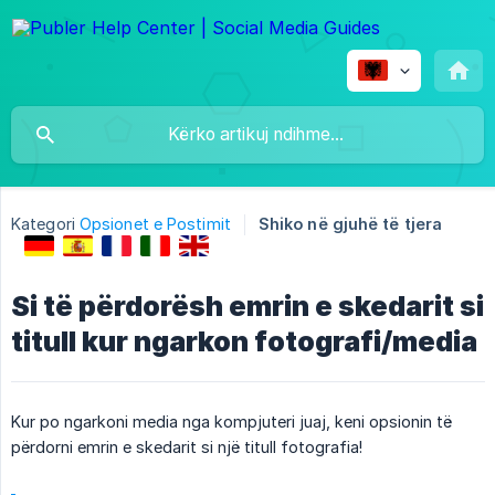
Kategori
Opsionet e Postimit
Shiko në gjuhë të tjera
Si të përdorësh emrin e skedarit si
titull kur ngarkon fotografi/media
Kur po ngarkoni media nga kompjuteri juaj, keni opsionin të
përdorni emrin e skedarit si një titull fotografia!