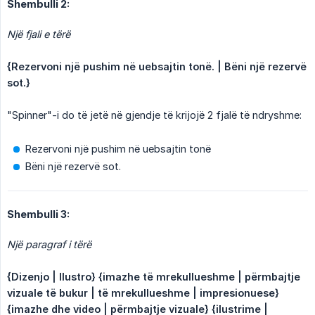
Shembulli 2:
Një fjali e tërë
{Rezervoni një pushim në uebsajtin tonë. | Bëni një rezervë 
sot.}
"Spinner"-i do të jetë në gjendje të krijojë 2 fjalë të ndryshme:
Rezervoni një pushim në uebsajtin tonë
Bëni një rezervë sot.
Shembulli 3:
Një paragraf i tërë
{Dizenjo | Ilustro} {imazhe të mrekullueshme | përmbajtje 
vizuale të bukur | të mrekullueshme | impresionuese} 
{imazhe dhe video | përmbajtje vizuale} {ilustrime | 