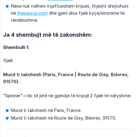
Nëse nuk ndiheni mjaftueshëm krijues, thjesht drejtohuni
në
thesaurus.com
dhe gjeni disa fjalë kyçe/sinonime të
rëndësishme.
Ja 4 shembujt më të zakonshëm:
Shembulli 1:
Fjalë
Mund ti takohesh {Paris, France | Route de Gisy, Bièvres, 
91570}.
"Spinner"-i do të jetë në gjendje të krijojë 2 fjalë të ndryshme:
Mund ti takohesh në Paris, France.
Mund ti takohesh në Route de Gisy, Bièvres, 91570.