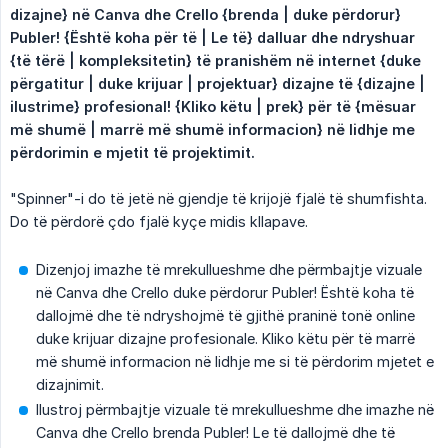
dizajne} në Canva dhe Crello {brenda | duke përdorur} 
Publer! {Është koha për të | Le të} dalluar dhe ndryshuar 
{të tërë | kompleksitetin} të pranishëm në internet {duke 
përgatitur | duke krijuar | projektuar} dizajne të {dizajne | 
ilustrime} profesional! {Kliko këtu | prek} për të {mësuar 
më shumë | marrë më shumë informacion} në lidhje me 
përdorimin e mjetit të projektimit.
"Spinner"-i do të jetë në gjendje të krijojë fjalë të shumfishta.
Do të përdorë çdo fjalë kyçe midis kllapave.
Dizenjoj imazhe të mrekullueshme dhe përmbajtje vizuale
në Canva dhe Crello duke përdorur Publer! Është koha të
dallojmë dhe të ndryshojmë të gjithë praninë tonë online
duke krijuar dizajne profesionale. Kliko këtu për të marrë
më shumë informacion në lidhje me si të përdorim mjetet e
dizajnimit.
Ilustroj përmbajtje vizuale të mrekullueshme dhe imazhe në
Canva dhe Crello brenda Publer! Le të dallojmë dhe të