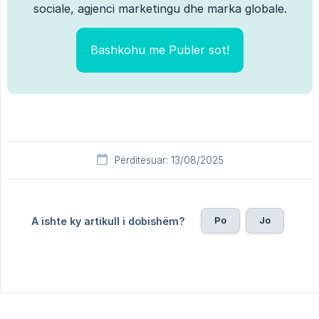
sociale, agjenci marketingu dhe marka globale.
Bashkohu me Publer sot!
Përditësuar: 13/08/2025
Po
Jo
A ishte ky artikull i dobishëm?