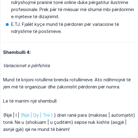
ndryshojmë praninë tonë online duke përgatitur ilustrime
profesionale. Prek për të mësuar më shumë mbi përdorimin
e mjeteve të dizajnimit.
E.TJ. Fjalët kyçe mund të përdoren për variacione të
ndryshme të postimeve.
Shembulli 4:
Variacionet e përfshira
Mund të krijoni rotullime brenda rotullimeve. Ato ndihmojnë të
jeni më të organizuar dhe zakonisht përdoren për numra.
Le të marrim një shembull:
{Një | I |
{Një | Dy | Tre }
} dreri ranë para {makinas | automjetit}
tonë. Ne u {shokuam | u çuditëm} sepse nuk kishte {asgjë |
asnjë gjë} që ne mund të bënim!