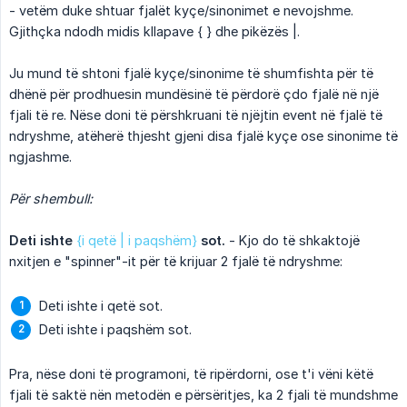
- vetëm duke shtuar fjalët kyçe/sinonimet e nevojshme.
Gjithçka ndodh midis kllapave { } dhe pikëzës |.
Ju mund të shtoni fjalë kyçe/sinonime të shumfishta për të
dhënë për prodhuesin mundësinë të përdorë çdo fjalë në një
fjali të re. Nëse doni të përshkruani të njëjtin event në fjalë të
ndryshme, atëherë thjesht gjeni disa fjalë kyçe ose sinonime të
ngjashme.
Për shembull:
Deti ishte 
{i qetë | i paqshëm}
 sot.
- Kjo do të shkaktojë
nxitjen e "spinner"-it për të krijuar 2 fjalë të ndryshme:
Deti ishte i qetë sot.
Deti ishte i paqshëm sot.
Pra, nëse doni të programoni, të ripërdorni, ose t'i vëni këtë
fjali të saktë nën metodën e përsëritjes, ka 2 fjali të mundshme