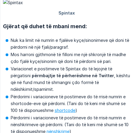
Gjërat që duhet të mbani mend:
Nuk ka limit në numrin e fjalëve kyçe/sinonimeve që doni të
përdorni në një fjali/paragraf.
Mos harroni gjithmonë të filloni me një shkronjë të madhe
çdo fjalë kyçe/sinonim që doni të përdorni së pari.
Variacionet e postimeve të Spintax do të lejojnë të
përgatisni
përmbajtje të përherëshme në Twitter
, kështu
që në fund mund të shmangni çdo formë të
ndëshkimit/spamimit.
Përdorimi i variacioneve të postimeve do të rrisë numrin e
shortcode-eve që përdorni. (Tani do të keni më shumë se
100 të disponueshme
shortcode
)
Përdorimi i variacioneve të postimeve do të rrisë numrin e
nënshkrimeve që përdorni. (Tani do të keni më shumë se 10
të disponueshme
nënshkrime
)