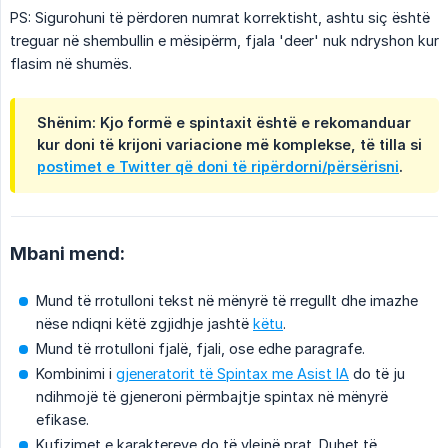
PS: Sigurohuni të përdoren numrat korrektisht, ashtu siç është
treguar në shembullin e mësipërm, fjala 'deer' nuk ndryshon kur
flasim në shumës.
Shënim: Kjo formë e spintaxit është e rekomanduar
kur doni të krijoni variacione më komplekse, të tilla si
postimet e Twitter që doni të ripërdorni/përsërisni
.
Mbani mend:
Mund të rrotulloni tekst në mënyrë të rregullt dhe imazhe
nëse ndiqni këtë zgjidhje jashtë
këtu
.
Mund të rrotulloni fjalë, fjali, ose edhe paragrafe.
Kombinimi i
gjeneratorit të Spintax me Asist IA
do të ju
ndihmojë të gjeneroni përmbajtje spintax në mënyrë
efikase.
Kufizimet e karaktereve do të vlejnë prat. Duhet të