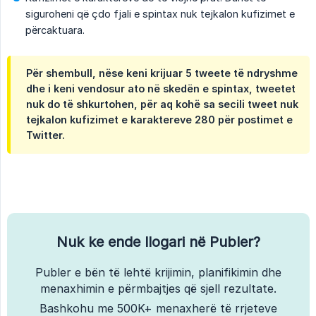
siguroheni që çdo fjali e spintax nuk tejkalon kufizimet e
përcaktuara.
Për shembull, nëse keni krijuar 5 tweete të ndryshme
dhe i keni vendosur ato në skedën e spintax, tweetet
nuk do të shkurtohen, për aq kohë sa secili tweet nuk
tejkalon kufizimet e karaktereve 280 për postimet e
Twitter.
Nuk ke ende llogari në Publer?
Publer e bën të lehtë krijimin, planifikimin dhe
menaxhimin e përmbajtjes që sjell rezultate.
Bashkohu me 500K+ menaxherë të rrjeteve