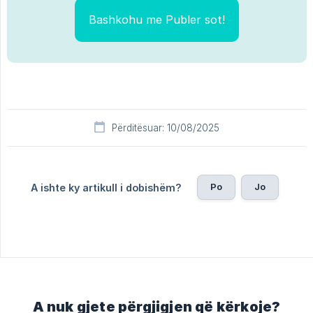
Bashkohu me Publer sot!
Përditësuar: 10/08/2025
Po
Jo
A ishte ky artikull i dobishëm?
A nuk gjete përgjigjen që kërkoje?