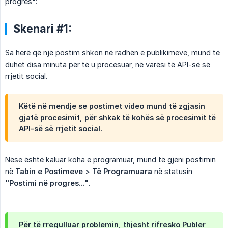
progres":
Skenari #1:
Sa herë që një postim shkon në radhën e publikimeve, mund të
duhet disa minuta për të u procesuar, në varësi të API-së së
rrjetit social.
Këtë në mendje se postimet video mund të zgjasin
gjatë procesimit, për shkak të kohës së procesimit të
API-së së rrjetit social.
Nëse është kaluar koha e programuar, mund të gjeni postimin
në
Tabin e Postimeve
>
Të Programuara
në statusin
"Postimi në progres..."
.
Për të rregulluar problemin, thjesht rifresko Publer