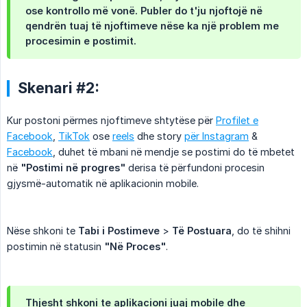
ose kontrollo më vonë. Publer do t'ju njoftojë në
qendrën tuaj të njoftimeve nëse ka një problem me
procesimin e postimit.
Skenari #2:
Kur postoni përmes njoftimeve shtytëse për
Profilet e
Facebook
,
TikTok
ose
reels
dhe story
për Instagram
&
Facebook
, duhet të mbani në mendje se postimi do të mbetet
në
"Postimi në progres"
derisa të përfundoni procesin
gjysmë-automatik në aplikacionin mobile.
Nëse shkoni te
Tabi i Postimeve
>
Të Postuara
, do të shihni
postimin në statusin
"Në Proces"
.
Thjesht shkoni te aplikacioni juaj mobile dhe