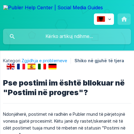
Kategori
Zgjidhja e problemeve
Shiko në gjuhë të tjera
Pse postimi im është bllokuar në
"Postimi në progres"?
Ndonjëherë, postimet në radhën e Publer mund të përjetojnë
vonesa gjatë procesimit. Këtu janë dy rastet/skenarët në të
cilët postimet tuaja mund të mbeten në statusin "Postimi në