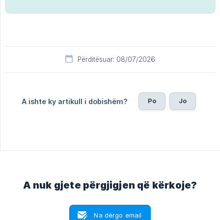
Përditësuar: 08/07/2026
Po
Jo
A ishte ky artikull i dobishëm?
A nuk gjete përgjigjen që kërkoje?
Na dërgo email