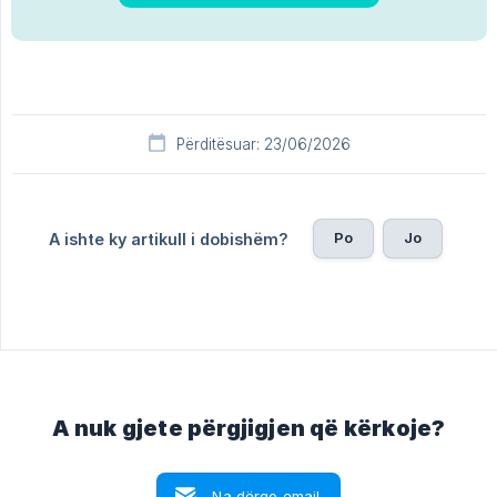
Përditësuar: 23/06/2026
Po
Jo
A ishte ky artikull i dobishëm?
A nuk gjete përgjigjen që kërkoje?
Na dërgo email