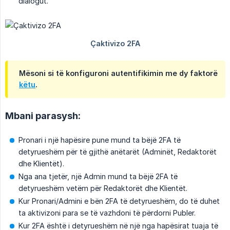
dialogut.
Mësoni si të konfiguroni autentifikimin me dy faktorë
këtu
.
Mbani parasysh:
Pronari i një hapësire pune mund ta bëjë 2FA të
detyrueshëm për të gjithë anëtarët (Adminët, Redaktorët
dhe Klientët).
Nga ana tjetër, një Admin mund ta bëjë 2FA të
detyrueshëm vetëm për Redaktorët dhe Klientët.
Kur Pronari/Admini e bën 2FA të detyrueshëm, do të duhet
ta aktivizoni para se të vazhdoni të përdorni Publer.
Kur 2FA është i detyrueshëm në një nga hapësirat tuaja të