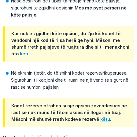
Nëse dëshironi që Publer ta mbajë mend këtë pajisje,
sigurohuni të zgjidhni opsionin
Mos më pyet përsëri në 
këtë pajisje
.
Kur nuk e zgjidhni këtë opsion, do t’ju kërkohet të
vendosni një kod të ri sa herë që hyni. Mësoni më
shumë rreth pajisjeve të ruajtura dhe si t’i menaxhoni
ato
këtu
.
Në ekranin tjetër, do të shihni kodet rezervë/rikuperuese.
Sigurohuni t’i kopjoni dhe t’i ruani në një vend të sigurt në
rast se humbni pajisjen.
Kodet rezervë ofrohen si një opsion zëvendësues në
rast se nuk mund të fitoni akses në llogarinë tuaj.
Mësoni më shumë rreth kodeve rezervë
këtu
.