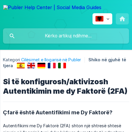
Kategori
Cilësimet e llogarisë në Publer
Shiko në gjuhë të
tjera
Si të konfigurosh/aktivizosh
Autentikimin me dy Faktorë (2FA)
Çfarë është Autentifikimi me Dy Faktorë?
Autentifikimi me Dy Faktorë (2FA) shton një shtresë shtesë