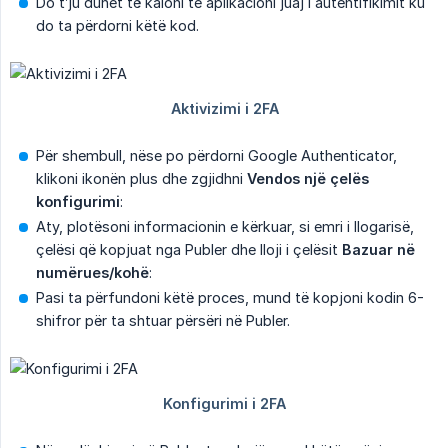
Do t’ju duhet të kaloni te aplikacioni juaj i autentifikimit ku
do ta përdorni këtë kod.
Për shembull, nëse po përdorni Google Authenticator,
klikoni ikonën plus dhe zgjidhni
Vendos një çelës 
konfigurimi
:
Aty, plotësoni informacionin e kërkuar, si emri i llogarisë,
çelësi që kopjuat nga Publer dhe lloji i çelësit
Bazuar në 
numërues/kohë
:
Pasi ta përfundoni këtë proces, mund të kopjoni kodin 6-
shifror për ta shtuar përsëri në Publer.