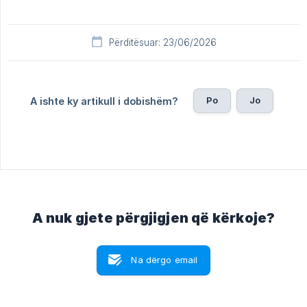
Përditësuar: 23/06/2026
Po
Jo
A ishte ky artikull i dobishëm?
A nuk gjete përgjigjen që kërkoje?
Na dërgo email