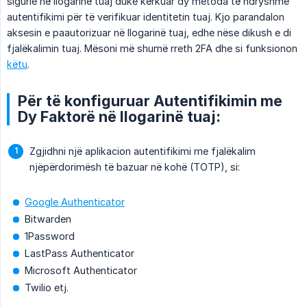
sigurie në llogarinë tuaj duke kërkuar dy metoda të ndryshme
autentifikimi për të verifikuar identitetin tuaj. Kjo parandalon
aksesin e paautorizuar në llogarinë tuaj, edhe nëse dikush e di
fjalëkalimin tuaj. Mësoni më shumë rreth 2FA dhe si funksionon
këtu
.
Për të konfiguruar Autentifikimin me
Dy Faktorë në llogarinë tuaj:
Zgjidhni një aplikacion autentifikimi me fjalëkalim
njëpërdorimësh të bazuar në kohë (TOTP), si:
Google Authenticator
Bitwarden
1Password
LastPass Authenticator
Microsoft Authenticator
Twilio etj.