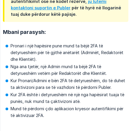
autentifikimit ose në kodet rezervë,
ju lutemi
kontaktoni suportin e Publer
për të hyrë në llogarinë
tuaj duke përdorur këtë pajisje.
Mbani parasysh:
Pronari i një hapësire pune mund ta bëjë 2FA të
detyrueshëm për të gjithë anëtarët (Adminët, Redaktorët
dhe Klientët).
Nga ana tjetër, një Admin mund ta bëjë 2FA të
detyrueshëm vetëm për Redaktorët dhe Klientët.
Kur Pronari/Admini e bën 2FA të detyrueshëm, do të duhet
ta aktivizoni para se të vazhdoni të përdorni Publer.
Kur 2FA është i detyrueshëm në një nga hapësirat tuaja të
punës, nuk mund ta çaktivizoni atë.
Mund të përdorni çdo aplikacion kryesor autentifikimi për
të aktivizuar 2FA.