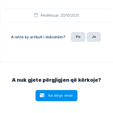
Përditësuar: 20/10/2025
Po
Jo
A ishte ky artikull i dobishëm?
A nuk gjete përgjigjen që kërkoje?
Na dërgo email