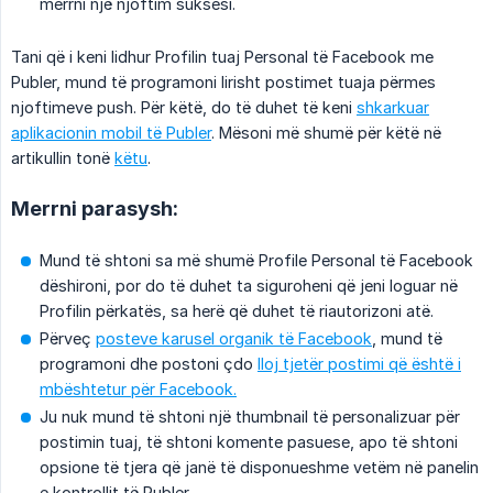
merrni një njoftim suksesi.
Tani që i keni lidhur Profilin tuaj Personal të Facebook me
Publer, mund të programoni lirisht postimet tuaja përmes
njoftimeve push. Për këtë, do të duhet të keni
shkarkuar
aplikacionin mobil të Publer
. Mësoni më shumë për këtë në
artikullin tonë
këtu
.
Merrni parasysh:
Mund të shtoni sa më shumë Profile Personal të Facebook
dëshironi, por do të duhet ta siguroheni që jeni loguar në
Profilin përkatës, sa herë që duhet të riautorizoni atë.
Përveç
posteve karusel organik të Facebook
, mund të
programoni dhe postoni çdo
lloj tjetër postimi që është i
mbështetur për Facebook.
Ju nuk mund të shtoni një thumbnail të personalizuar për
postimin tuaj, të shtoni komente pasuese, apo të shtoni
opsione të tjera që janë të disponueshme vetëm në panelin
e kontrollit të Publer.