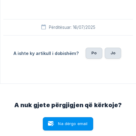
Përditësuar: 16/07/2025
Po
Jo
A ishte ky artikull i dobishëm?
A nuk gjete përgjigjen që kërkoje?
Na dërgo email