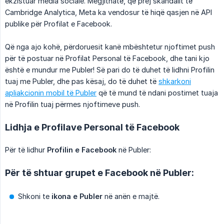
ekzistuar media sociale. Megjithatë, që prej skandalit të
Cambridge Analytica, Meta ka vendosur të hiqë qasjen në API
publike për Profilat e Facebook.
Që nga ajo kohë, përdoruesit kanë mbështetur njoftimet push
për të postuar në Profilat Personal të Facebook, dhe tani kjo
është e mundur me Publer! Së pari do të duhet të lidhni Profilin
tuaj me Publer, dhe pas kësaj, do të duhet të
shkarkoni
apliakcionin mobil të Publer
që të mund të ndani postimet tuaja
në Profilin tuaj përmes njoftimeve push.
Lidhja e Profilave Personal të Facebook
Për të lidhur
Profilin e Facebook
në Publer:
Për të shtuar grupet e Facebook në Publer:
Shkoni te
ikona e Publer
në anën e majtë.