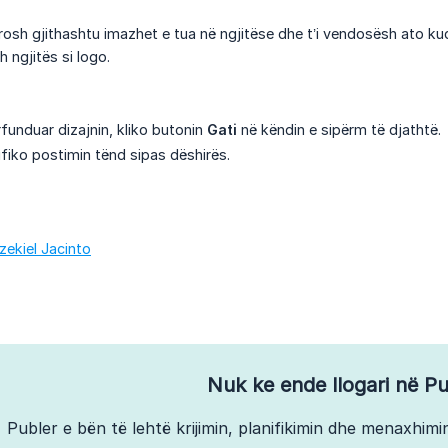
osh gjithashtu imazhet e tua në ngjitëse dhe t’i vendosësh ato kud
 ngjitës si logo.
funduar dizajnin, kliko butonin
Gati
në këndin e sipërm të djathtë.
ifiko postimin tënd sipas dëshirës.
zekiel Jacinto
Nuk ke ende llogari në Pu
Publer e bën të lehtë krijimin, planifikimin dhe menaxhimin