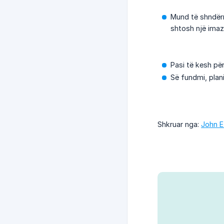
Mund të shndërr
shtosh një imazh
Pasi të kesh për
Së fundmi, plan
Shkruar nga:
John E