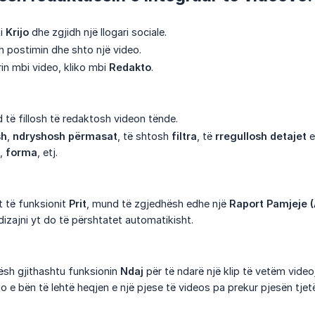
ni
Krijo
dhe zgjidh një llogari sociale.
sh postimin dhe shto një video.
rin mbi video, kliko mbi
Redakto
.
 të fillosh të redaktosh videon tënde.
sh
,
ndryshosh përmasat
, të shtosh
filtra
, të
rregullosh detajet
e
,
forma
, etj.
t të funksionit
Prit
, mund të zgjedhësh edhe një
Raport Pamjeje (
izajni yt do të përshtatet automatikisht.
sh gjithashtu funksionin
Ndaj
për të ndarë një klip të vetëm video
o e bën të lehtë heqjen e një pjese të videos pa prekur pjesën tjetë