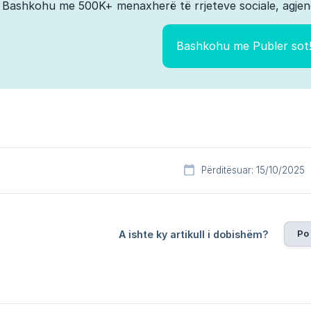
Bashkohu me 500K+ menaxherë të rrjeteve sociale, agjen
Bashkohu me Publer sot
Përditësuar: 15/10/2025
Po
A ishte ky artikull i dobishëm?