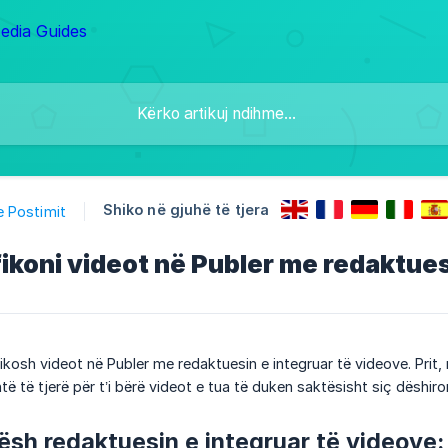
Shiko në gjuhë të tjera
e Postimit
fikoni videot në Publer me redaktues
kosh videot në Publer me redaktuesin e integruar të videove. Prit, 
ë të tjerë për t’i bërë videot e tua të duken saktësisht siç dëshiron
rësh redaktuesin e integruar të videove: