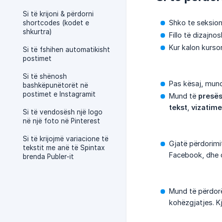
Si të krijoni & përdorni
Shko te seksio
shortcodes (kodet e
shkurtra)
Fillo të dizajno
Kur kalon kurso
Si të fshihen automatikisht
postimet
Si të shënosh
Pas kësaj, mund
bashkëpunëtorët në
postimet e Instagramit
Mund të
presë
tekst
,
vizatime
Si të vendosësh një logo
në një foto në Pinterest
Si të krijojmë variacione të
Gjatë përdorimi
tekstit me anë të Spintax
Facebook, dhe d
brenda Publer-it
Mund të përdorë
kohëzgjatjes. Kj