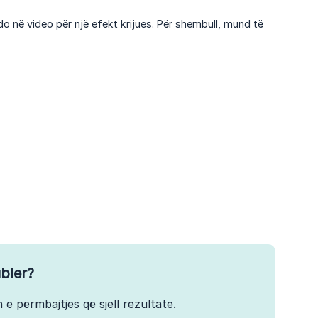
o në video për një efekt krijues. Për shembull, mund të
bler?
 e përmbajtjes që sjell rezultate.