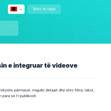
Shko te faqja
in e integruar të videove
ndrysho përmasat, rregullo detajet dhe shto filtra, tekst,
 para se t’i publikosh.