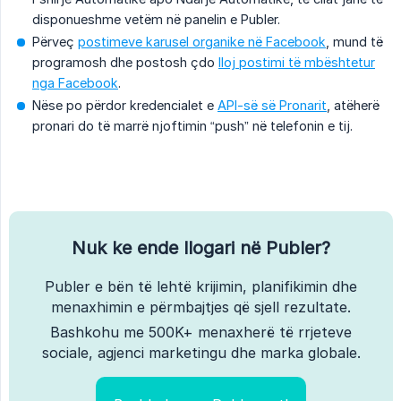
disponueshme vetëm në panelin e Publer.
Përveç
postimeve karusel organike në Facebook
, mund të
programosh dhe postosh çdo
lloj postimi të mbështetur
nga Facebook
.
Nëse po përdor kredencialet e
API-së së Pronarit
, atëherë
pronari do të marrë njoftimin “push” në telefonin e tij.
Nuk ke ende llogari në Publer?
Publer e bën të lehtë krijimin, planifikimin dhe
menaxhimin e përmbajtjes që sjell rezultate.
Bashkohu me 500K+ menaxherë të rrjeteve
sociale, agjenci marketingu dhe marka globale.