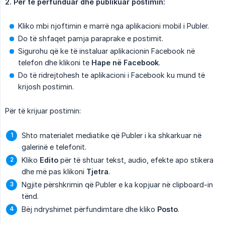
2. Për të përfunduar dhe publikuar postimin:
Kliko mbi njoftimin e marrë nga aplikacioni mobil i Publer.
Do të shfaqet pamja paraprake e postimit.
Sigurohu që ke të instaluar aplikacionin Facebook në
telefon dhe klikoni te
Hape në Facebook
.
Do të ridrejtohesh te aplikacioni i Facebook ku mund të
krijosh postimin.
Për të krijuar postimin:
Shto materialet mediatike që Publer i ka shkarkuar në
galerinë e telefonit.
Kliko
Edito
për të shtuar tekst, audio, efekte apo stikera
dhe më pas klikoni
Tjetra
.
Ngjite përshkrimin që Publer e ka kopjuar në clipboard-in
tënd.
Bëj ndryshimet përfundimtare dhe kliko
Posto
.