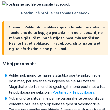
Shënim:
Publer do të shkarkojë materialet në galerinë
tënde dhe do të kopjojë përshkrimin në clipboard, në
mënyrë që ti të mund të krijosh postimin lehtësisht.
Pasi të hapet aplikacioni Facebook, shto materialet,
ngjite përshkrimin dhe publikoni.
Mbaj parasysh:
Publer nuk mund të marrë statistika ose të sinkronizojë
postimet, për shkak të mungesës së një API zyrtare.
Megjithatë, do të mund të gjesh gjithmonë postimet e tua
të publikuara në seksionin
Postimet > Të publikuara
.
Nuk mund të shtosh një pamje paraprake të personalizuar,
komente pasuese apo opsione të tjera si Vendndodhje,
Fshirje Automatike apo Ndarje Automatike, të cilat janë të