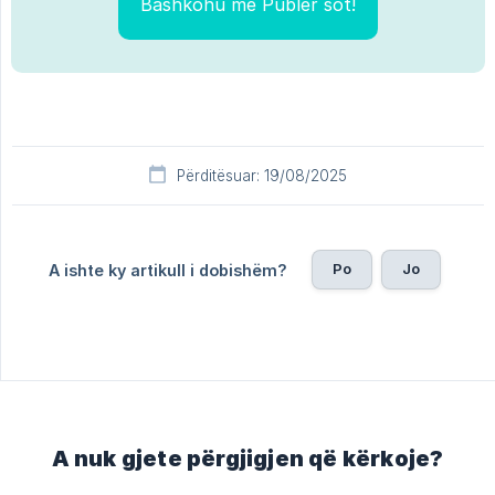
Bashkohu me Publer sot!
Përditësuar: 19/08/2025
Po
Jo
A ishte ky artikull i dobishëm?
A nuk gjete përgjigjen që kërkoje?