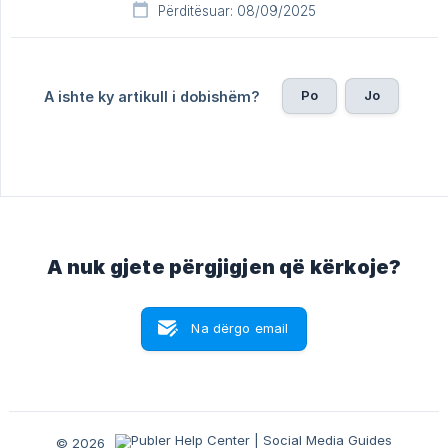
Përditësuar: 08/09/2025
Po
Jo
A ishte ky artikull i dobishëm?
A nuk gjete përgjigjen që kërkoje?
Na dërgo email
© 2026