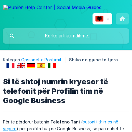
Kategori
Opsionet e Postimit
Shiko në gjuhë të tjera
Si të shtoj numrin kryesor të
telefonit për Profilin tim në
Google Business
Për të përdorur butonin
Telefono Tani
(
butoni i thirrjes në
veprim
) për profilin tuaj në Google Business, së pari duhet të