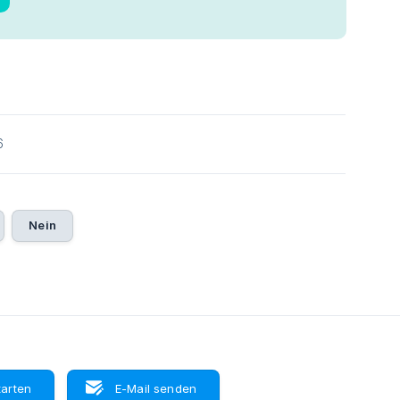
6
Nein
tarten
E-Mail senden