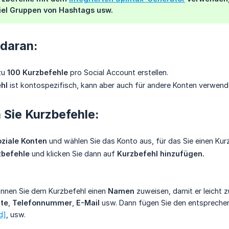
iel Gruppen von Hashtags usw.
 daran:
zu
100 Kurzbefehle
pro Social Account erstellen.
hl
ist kontospezifisch, kann aber auch für andere Konten verwen
n Sie Kurzbefehle:
ziale Konten
und wählen Sie das Konto aus, für das Sie einen Kur
zbefehle
und klicken Sie dann auf
Kurzbefehl hinzufügen.
önnen Sie dem Kurzbefehl einen
Namen
zuweisen, damit er leicht z
te
,
Telefonnummer
,
E-Mail
usw. Dann fügen Sie den entsprech
d]
, usw.