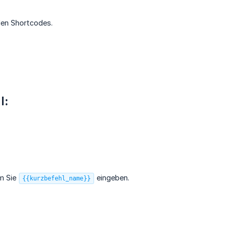
 den Shortcodes.
l
:
em Sie
eingeben.
{{kurzbefehl_name}}